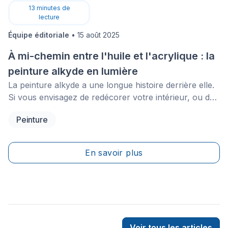
13
minutes de
lecture
Équipe éditoriale
•
15 août 2025
À mi-chemin entre l'huile et l'acrylique : la
peinture alkyde en lumière
La peinture alkyde a une longue histoire derrière elle.
Si vous envisagez de redécorer votre intérieur, ou de
repeindre votre maison de jardin, vous pourriez
Peinture
apprécier les qualités de cette peinture. Mais attention,
comme toutes les peintures, elle n’est pas
parfaite.&nbsp;
En savoir plus
Voir tous les articles