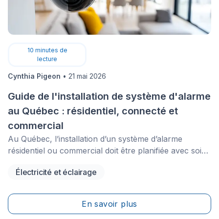
10
minutes de
lecture
Cynthia Pigeon
•
21 mai 2026
Guide de l'installation de système d'alarme
au Québec : résidentiel, connecté et
commercial
Au Québec, l’installation d’un système d’alarme
résidentiel ou commercial doit être planifiée avec soin.
Les entreprises qui exercent des activités de sécurité
Électricité et éclairage
privée, comme l’installation ou l’entretien de systèmes
d’alarme, de caméras ou de contrôle d’accès, doivent
détenir les permis requis du Bureau de la sécurité
En savoir plus
privée (BSP). Lorsque le projet implique du câblage,