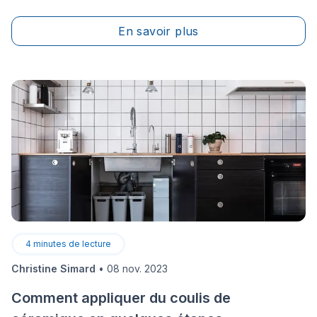
varier ce dernier&nbsp;vous permettra&nbsp;de faire
des choix éclairés et adaptés à
En savoir plus
votre&nbsp;portefeuille.&nbsp;
4
minutes de lecture
Christine Simard
•
08 nov. 2023
Comment appliquer du coulis de