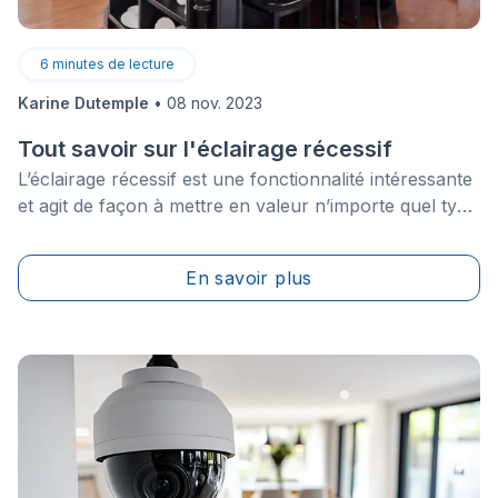
6
minutes de lecture
Karine Dutemple
•
08 nov. 2023
Tout savoir sur l'éclairage récessif
L’éclairage récessif est une fonctionnalité intéressante
et agit de façon à mettre en valeur n’importe quel type
d’espace en introduisant plus de lumière. En réalité,
une des raisons pour lesquelles il s’agit d’une option si
En savoir plus
répandue pour illuminer l'intérieur d'une maison
est&nbsp;que ce type d'éclairage est en mesure de
faire paraître les petits espaces plus grands.