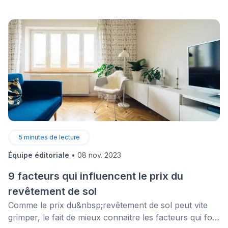
des raccordements électriques ou des systèmes
intégrés au bâtiment, une licence RBQ appropriée
peut aussi être nécessaire. Certains assureurs
peuvent aussi offrir un rabais si le système est relié à
une centrale de surveillance, mais les conditions
varient selon le contrat, le bâtiment et les protections
installées.
5
minutes de lecture
Équipe éditoriale
•
08 nov. 2023
9 facteurs qui influencent le prix du
revêtement de sol
Comme le prix du&nbsp;revêtement de sol peut vite
grimper, le fait de mieux connaitre les facteurs qui font