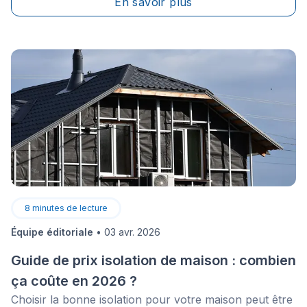
En savoir plus
particulièrement important, celui-ci s'occupant de la
mise en place et de la réparation de systèmes
d'isolation thermique.
8
minutes de lecture
Équipe éditoriale
•
03 avr. 2026
Guide de prix isolation de maison : combien
ça coûte en 2026 ?
Choisir la bonne isolation pour votre maison peut être