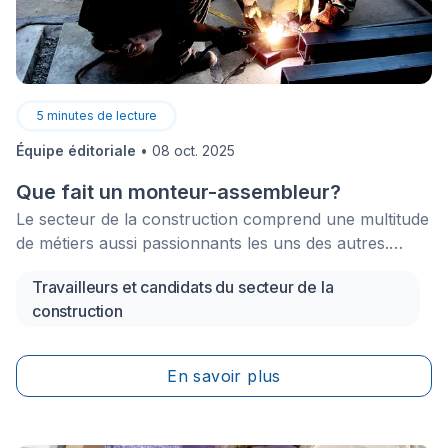
5
minutes de lecture
Équipe éditoriale
•
08 oct. 2025
Que fait un monteur-assembleur?
Le secteur de la construction comprend une multitude
de métiers aussi passionnants les uns des autres.
Aujourd’hui, nous allons nous intéresser au métier de
Travailleurs et candidats du secteur de la
monteur-assembleur qui consiste, entre autres, à lier
construction
tous les éléments en fer et en acier qui entrent dans la
construction d’un item donné. Vous voulez devenir
monteur-assembleur? Lisez ce qui suit pour tout
En savoir plus
connaître sur ce métier!