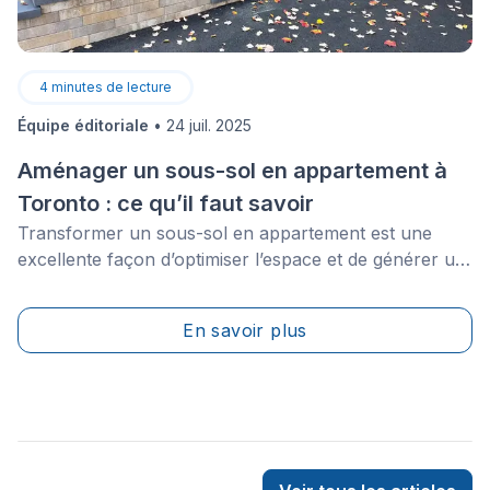
4
minutes de lecture
Équipe éditoriale
•
24 juil. 2025
Aménager un sous-sol en appartement à
Toronto : ce qu’il faut savoir
Transformer un sous-sol en appartement est une
excellente façon d’optimiser l’espace et de générer un
revenu supplémentaire. Mais à Toronto, un tel projet
implique bien plus que quelques rénovations. Avant de
En savoir plus
vous lancer, il est essentiel de comprendre les aspects
légaux, financiers et pratiques. Ce guide complet vous
accompagne dans toutes les étapes pour aménager
un sous-sol en appartement de façon sécuritaire,
conforme et rentable.