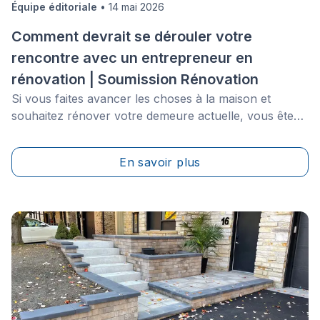
Équipe éditoriale
•
14 mai 2026
Comment devrait se dérouler votre
rencontre avec un entrepreneur en
rénovation | Soumission Rénovation
Si vous faites avancer les choses à la maison et
souhaitez rénover votre demeure actuelle, vous êtes
probablement à la recherche d’un entrepreneur pour
réaliser les travaux. Le secteur de la construction a
En savoir plus
peut-être déjà connu de meilleurs jours, avec les
difficultés de l’économie actuelle et une concurrence
accrue, mais les professionnels qualifiés et
recherchés demeurent très en demande.