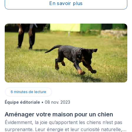
En savoir plus
dans l'immeuble&nbsp;: elle&nbsp;crée l'ambiance,
accueille les invités et, suivant une longue journée au
travail, vous donne accès à vos choses
préférées.&nbsp;
6
minutes de lecture
Équipe éditoriale
•
08 nov. 2023
Aménager votre maison pour un chien
Évidemment, la joie qu’apportent les chiens n’est pas
surprenante. Leur énergie et leur curiosité naturelle,