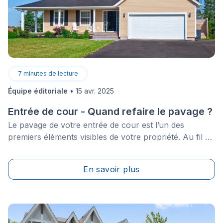
7
minutes de lecture
Équipe éditoriale
•
15 avr. 2025
Entrée de cour - Quand refaire le pavage ?
Le pavage de votre entrée de cour est l’un des
premiers éléments visibles de votre propriété. Au fil du
temps, les intempéries, les passages fréquents de
véhicules et les conditions climatiques rigoureuses
En savoir plus
peuvent l’endommager. Comment savoir s’il est temps
de refaire votre pavage plutôt que de simplement le
réparer ? Voici les signes les plus courants à surveiller.