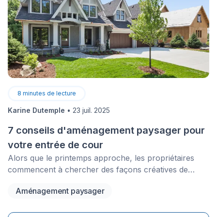
8
minutes de lecture
Karine Dutemple
•
23 juil. 2025
7 conseils d'aménagement paysager pour
votre entrée de cour
Alors que le printemps approche, les propriétaires
commencent à chercher des façons créatives de
mettre à jour les atouts extérieurs de
Aménagement paysager
leur&nbsp;propriété. Faisant partie de la façade
de&nbsp;votre maison, l'entrée de cour est importante
puisqu’elle&nbsp;sert d’introduction avant de rentrer