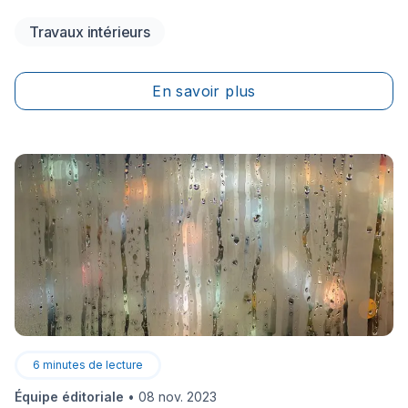
en plus de leur fourrure et de leurs oreilles adorables,
Travaux intérieurs
font en sorte qu'il est difficile&nbsp;de ne pas les
aimer.
En savoir plus
6
minutes de lecture
Équipe éditoriale
•
08 nov. 2023