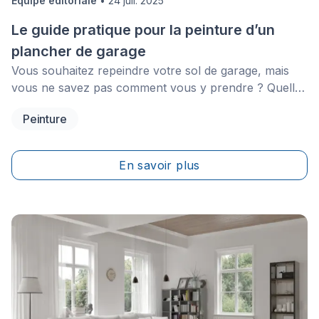
Équipe éditoriale
•
24 juil. 2025
Le guide pratique pour la peinture d’un
plancher de garage
Vous souhaitez repeindre votre sol de garage, mais
vous ne savez pas comment vous y prendre ? Quelle
peinture acheter ? Comment l’appliquer ? Quels sont
Peinture
les meilleurs produits sur le marché et leurs prix ?
Vous êtes à la bonne adresse ! Dans les lignes qui
suivent, découvrez tous nos conseils et astuces pour
En savoir plus
réussir la peinture de votre plancher de garage.&nbsp;