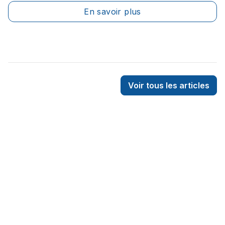
allure à votre belle pelouse? Mais comment
En savoir plus
entreprendre ce petit projet estival?
Voir tous les articles