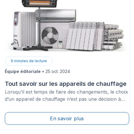
9
minutes de lecture
Équipe éditoriale
•
25 oct. 2024
Tout savoir sur les appareils de chauffage
Lorsqu'il est temps de faire des changements, le choix
d’un appareil de chauffage n’est pas une décision à
prendre à la légère. Il est important de se renseigner
au préalable afin de choisir un appareil qui réponde
En savoir plus
aux besoins thermiques de votre maison tout en
limitant vos factures énergétiques. Vous êtes à la