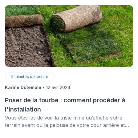
recherche d’un appareil de chauffage performant,
mais vous ne savez pas lequel choisir? Lisez notre
guide pour tout savoir sur les différents appareils,
leurs caractéristiques et leurs prix.
5
minutes de lecture
Karine Dutemple
•
12 avr. 2024
Poser de la tourbe : comment procéder à
l'installation
Vous êtes las de voir la triste mine qu’affiche votre
terrain avant ou la pelouse de votre cour arrière et
souhaitez poser de la tourbe pour redonner fière