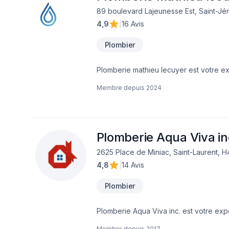
89 boulevard Lajeunesse Est, Saint-Jé
4,9
|
16 Avis
Plombier
Plomberie mathieu lecuyer est votre ex
Lanaudière,Laurentides,Laval,Montérég
Membre depuis
2024
l'importance d'une approche personnali
Confiez votre projet à une équipe qui a
d'exception, centré sur vos besoins et 
Plomberie Aqua Viva in
2625 Place de Miniac, Saint-Laurent, H
4,8
|
14 Avis
Plombier
Plomberie Aqua Viva inc. est votre exp
Ontario,Laurentides,Laval,Montérégie,M
Membre depuis
2017