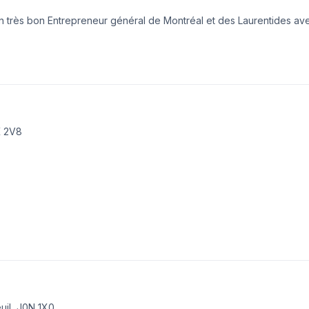
un très bon Entrepreneur général de Montréal et des Laurentides av
 large éventail de services pour tous leurs besoins en rénovation et
on, je suis heureux avec mon équipe de vous aider à atteindre les ré
nsabilité sur tous les projets. SERVICE APRÈS SINISTRE AVEC DEVIS VENTILLÉ SUR DEMAND
K 2V8
uil, J0N 1X0