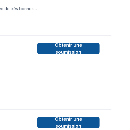
ec de très bonnes
 réparation ou bien
sultats que vous
E POUR LES ASSURANCE.
Obtenir une
soumission
Obtenir une
soumission