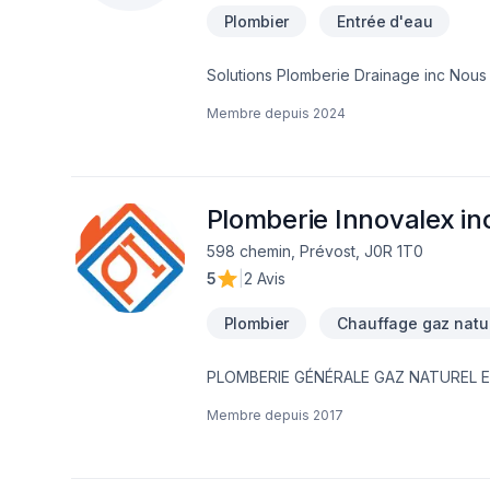
Plombier
Entrée d'eau
Solutions Plomberie Drainage inc Nous comprenons l'importance de systèmes de plomberie fiables dans votre maison ou
votre entreprise et nous nous engageo
Membre depuis
2024
Notre équipe de professionnels qualif
réparations mineures aux installations m
efficace et efficient de votre système
et débouchage .
Plomberie Innovalex in
598 chemin, Prévost, J0R 1T0
5
|
2 Avis
Plombier
Chauffage gaz natu
PLOMBERIE GÉNÉRALE GAZ NATUREL
RÉSIDENTIEL COMMERCIAL RÉGION LA
Membre depuis
2017