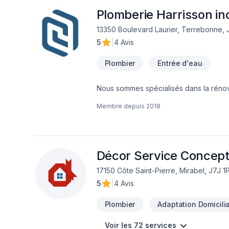
Plomberie Harrisson in
13350 Boulevard Laurier, Terrebonne,
5
|
4 Avis
Plombier
Entrée d'eau
Nous sommes spécialisés dans la rénova
offrons un service de qualité impeccab
Membre depuis
2018
Décor Service Concep
17150 Côte Saint-Pierre, Mirabel, J7J 1
5
|
4 Avis
Plombier
Adaptation Domicilia
Voir les 72 services