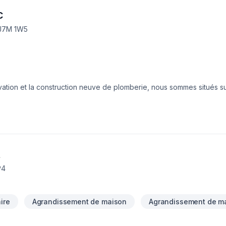
c
 J7M 1W5
tion et la construction neuve de plomberie, nous sommes situés sur
le.
t
P4
ire
Agrandissement de maison
Agrandissement de m