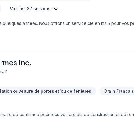
Voir les 37 services
s quelques années. Nous offrons un service clé en main pour vos pe
ect des échéanciers. Notre équipe travaillera sans relâche, afin de vo
laisir de travailler avec vous! Nous faisons des travaux de tous genres: -tr
rmes Inc.
3C2
éation ouverture de portes et/ou de fenêtres
Drain Francais
tenaire de confiance pour tous vos projets de construction et de ré
frons une expertise complète et intégrée pour transformer vos espa
fournir des services de haute qualité, du début à la fin de votre pro
es d'expertiseNous sommes spécialisés dans une variété de corps d