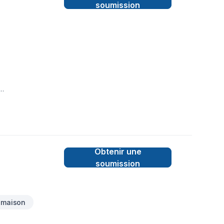
soumission
TAIRE,LIGNE A
Obtenir une
soumission
 maison