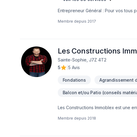
Entrepreneur Général : Pour vos tous p
réalisez vos travaux tout en restant à 
Membre depuis
2017
Les Constructions Imm
Sainte-Sophie, J7Z 4T2
5
|
5 Avis
Fondations
Agrandissement 
Balcon et/ou Patio (conseils matéri
Les Constructions Immoblex est une en
de services pour les projets d'agrandi
Membre depuis
2018
expertise solide et d'un engagement en
la construction, offrant des solutions innovantes e
l'entreprise : Les Constructions Immobl