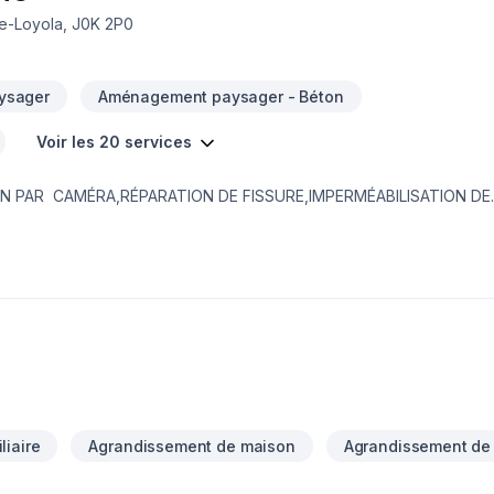
de-Loyola, J0K 2P0
ysager
Aménagement paysager - Béton
Voir les 20 services
IN PAR CAMÉRA,RÉPARATION DE FISSURE,IMPERMÉABILISATION DE
EMBRANE DELTA,MARGELLE,CHEMINÉE DE NETTOYAGE,DRAIN SANI
,PAVÉ UNI,
liaire
Agrandissement de maison
Agrandissement de