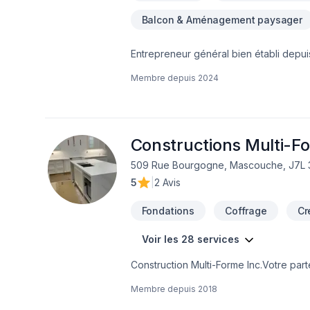
Balcon & Aménagement paysager
Entrepreneur général bien établi depui
travaux, le tout avec le plus grand resp
Membre depuis
2024
à la hauteur de vos attentes! Il nous fera p
béton ( coffrage ) -pose de plancher -céramique -pose de gypse -rénovation intérieur/extérieur -revêtement extérieur -
agrandissement -salle de bain
Constructions Multi-Fo
509 Rue Bourgogne, Mascouche, J7L 
5
|
2 Avis
Fondations
Coffrage
Cr
Voir les 28 services
Construction Multi-Forme Inc.Votre par
Construction Multi-Forme Inc., nous of
Membre depuis
2018
de professionnels qualifiés s'engage à 
les délais et votre budget.Nos domain