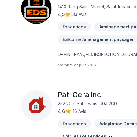
1410 Rang Saint-Michel, Saint-Ignace-
4,5
|
33 Avis
Fondations
Aménagement pa
Balcon & Aménagement paysager
DRAIN FRANÇAIS. INSPECTION DE DRA
FONDATION,MEMBRANE ÉLASTOMÈRE,M
Membre depuis
2016
EAU NOUVEAU SERVICE EN 2023 ; INSTALLATION SEPTIQUE ;BIONEST ÉCOFLO ENVIRO-SEPTIQUE NOUVEAU SERVICE EN
2024 ; NETTOYAGE DE DRAIN FRANCAIS EXCAVATION POUR NOUVELLE CONSTRUCTION ,FOSSÉ,DÉMOLITION PISCINE
CREUSER ET MAISON,.TERRASSEMENT 
Pat-Céra inc.
252 20e, Sabrevois, J0J 2G0
4,6
|
16 Avis
Fondations
Adaptation Domici
Voir les 69 services