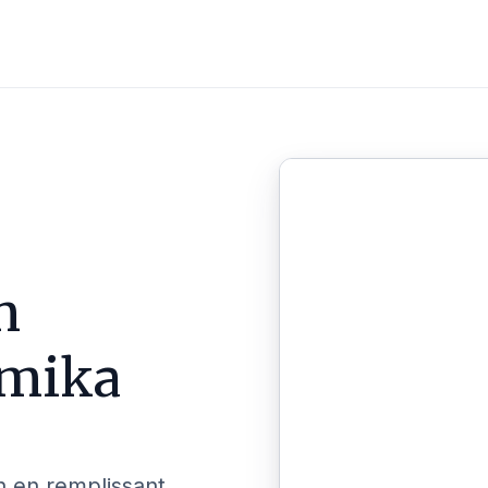
n
mika
n en remplissant