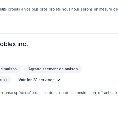
etits projets à vos plus gros projets nous nous serons en mesure de
votre écoute. Service personnalisé !
oblex inc.
de maison
Agrandissement de maison
aux)
Voir les 31 services
treprise spécialisée dans le domaine de la construction, offrant u
ssement, de coffrage isolant et de constructions neuves et commerci
vers l'excellence, notre entreprise s'est établie comme un leader 
t sur mesure à une clientèle diversifiée. À propos de nous Nom de
ex Spécialisation : Agrandissement de tout genre, coffrage isolant, c