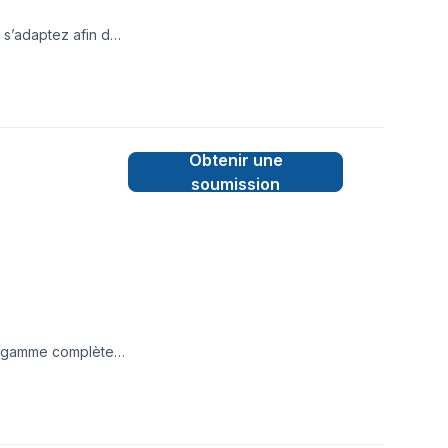
 s’adaptez afin de
Obtenir une
soumission
ne gamme complète
ales. Forte d'une
dans le secteur de
onstructions