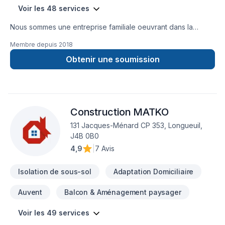
Voir les 48 services
Nous sommes une entreprise familiale oeuvrant dans la
construction et la rénovation résidentielle et commerciale
Membre depuis
2018
depuis plus de 30 ans. La qualité de notre travail, le respect
de votre budget et des échéanciers nous distinguent et font
Obtenir une soumission
de nous un partenaire en qui vous pouvez avoir confiance
pour vos projets, petits et grands. Par dessus-tout, nous
avons à cœur la satisfaction de nos clients.
Construction MATKO
131 Jacques-Ménard CP 353, Longueuil,
J4B 0B0
4,9
|
7 Avis
Isolation de sous-sol
Adaptation Domiciliaire
Auvent
Balcon & Aménagement paysager
Voir les 49 services