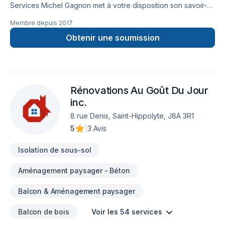
Services Michel Gagnon met à votre disposition son savoir-
faire en Armoires, Calfeutrage, Carrelage, Cuisine,
Membre depuis
2017
Démolition, Escalier et rampe, Gypse, Insonorisation, Isolation,
Isolation entre-toît, Isolation mur, Isolation sous-sol, Margelle,
Obtenir une soumission
Meubles, Peinture, Plancher, Porte de garage, Portes et
fenêtres, Salle de bain, Sous-sol, Tapis, Teinture de
plancher, Tirage de joint pour embellir vos espaces à Eastern
Ontario,Estrie,Laurentides,Laval,Montérégie,Montréal. Grâce
Rénovations Au Goût Du Jour
à notre approche centrée sur le client, nous proposons des
solutions adaptées à vos besoins spécifiques et à votre
inc.
budget. Demandez votre soumission personnalisée et
8 rue Denis, Saint-Hippolyte, J8A 3R1
démarrez votre projet en toute confiance.
5
|
3 Avis
Isolation de sous-sol
Aménagement paysager - Béton
Balcon & Aménagement paysager
Balcon de bois
Voir les 54 services