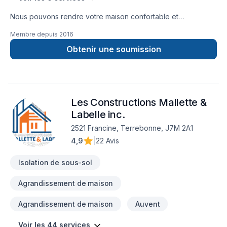
Nous pouvons rendre votre maison confortable et
économique à chauffer avec le polyuréthane giclé et la
Membre depuis
2016
cellulose. Nous sommes en affaires depuis 1992.
Obtenir une soumission
Les Constructions Mallette &
Labelle inc.
2521 Francine, Terrebonne, J7M 2A1
4,9
|
22 Avis
Isolation de sous-sol
Agrandissement de maison
Agrandissement de maison
Auvent
Voir les 44 services