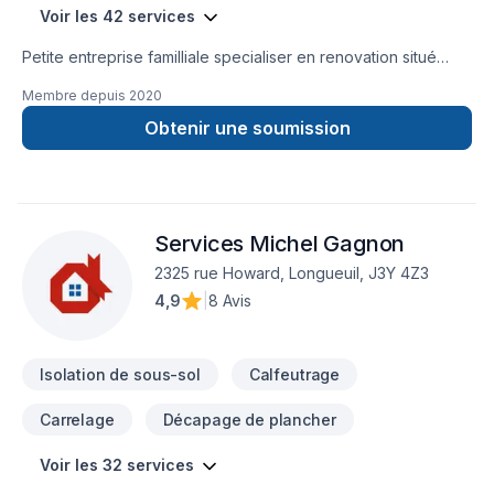
:- Isolation et ajout d’isolant- Retrait de bran de scie-
Voir les 42 services
Décontamination de moisissures- Décontamination de
vermiculite- Décontamination d’amiante- Décontamination
Petite entreprise familliale specialiser en renovation situé
après infestation (rongeurs, animaux)- Retrait de murs,
dans la municipalité de Lac-Saguay.
Membre depuis
2020
plafonds, planchers et isolants contaminés- Application de
polyuréthane giclé- Inspection et évaluation de la qualité de
Obtenir une soumission
l’air intérieur
Services Michel Gagnon
2325 rue Howard, Longueuil, J3Y 4Z3
4,9
|
8 Avis
Isolation de sous-sol
Calfeutrage
Carrelage
Décapage de plancher
Voir les 32 services