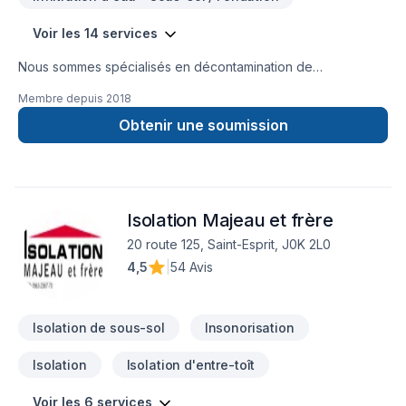
Voir les 14 services
Nous sommes spécialisés en décontamination de
moisissures, enlèvement d'amiante et de vermiculite ainsi que
Membre depuis
2018
l'isolation. Nous couvrons principalement la Montérégie,
Estrie, Centre du Québec, Grand Montréal, Rive-Nord et
Obtenir une soumission
Lanaudière mais aussi, sur demande, dans d'autres régions
aussi éloignées que l'Abitibi et le bas du fleuve d'un côté et
Gatineau de l'autre. Les transactions immobilières consistent
en une partie importante de notre clientèle, incluant les
Isolation Majeau et frère
agents immobiliers. Nous nous déplaçons gratuitement pour
évaluer sur place vos projets de travaux. N'hésitez pas à
20 route 125, Saint-Esprit, J0K 2L0
communiquer avec nous pour le meilleur service possible!
4,5
|
54 Avis
Isolation de sous-sol
Insonorisation
Isolation
Isolation d'entre-toît
Voir les 6 services