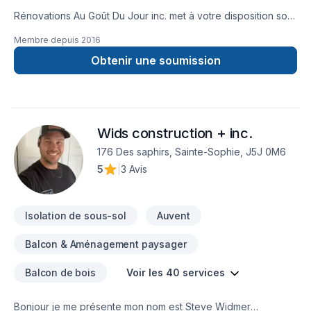
Rénovations Au Goût Du Jour inc. met à votre disposition son
savoir-faire en Armoires, Balcon, Balcon de bois, Béton,
Membre depuis
2016
Calfeutrage, Carrelage, Clôture, Crépis, Cuisine, Démolition,
Escalier et rampe, Fissures, Foyer et poêle, Gypse,
Obtenir une soumission
Insonorisation, Isolation, Isolation entre-toît, Isolation mur,
Isolation sous-sol, Margelle, Meubles, Patio, Peinture,
Peinture extérieur, Plancher, Portes et fenêtres, Puit de
lumière, Revêtement extérieur, Salle de bain, Soudeur, Sous-
Wids construction + inc.
sol, Tapis, Tirage de joint, Toiture pour embellir vos espaces
à Lanaudière,Laurentides,Laval,Outaouais. Grâce à notre
176 Des saphirs, Sainte-Sophie, J5J 0M6
approche centrée sur le client, nous proposons des solutions
5
|
3 Avis
adaptées à vos besoins spécifiques et à votre budget.
Transformons ensemble vos idées en réalité. Contactez-nous
dès maintenant.
Isolation de sous-sol
Auvent
Balcon & Aménagement paysager
Balcon de bois
Voir les 40 services
Bonjour je me présente mon nom est Steve Widmer