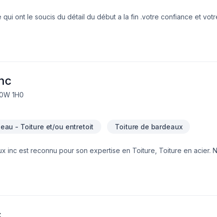
 ont le soucis du détail du début a la fin .votre confiance et votre
aque étape de nos projets
inc
J0W 1H0
d'eau - Toiture et/ou entretoit
Toiture de bardeaux
aux inc est reconnu pour son expertise en Toiture, Toiture en acier.
nalisme. Notre mission : concrétiser vos projets tout en respectant
nsemble vos idées en réalité. Contactez-nous dès maintenant. Notr
centré sur vos besoins et vos aspirations.
c