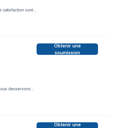
 satisfaction sont
Obtenir une
soumission
 Nous desservons
 vos exigences, vos
e engagement est
Obtenir une