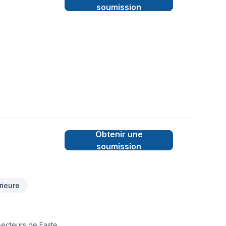
soumission
Obtenir une
soumission
rieure
 secteurs de Eastern