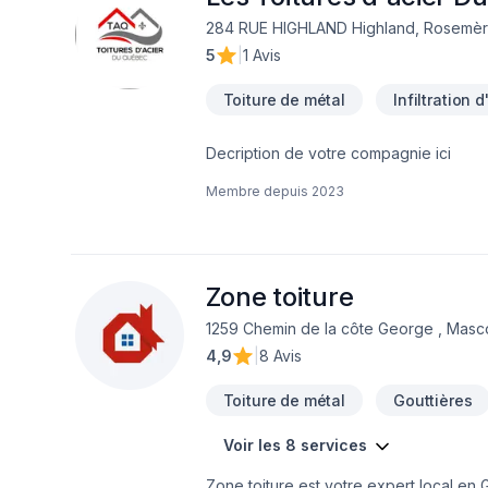
284 RUE HIGHLAND Highland, Rosemèr
5
|
1 Avis
Toiture de métal
Infiltration 
Decription de votre compagnie ici
Membre depuis
2023
Zone toiture
1259 Chemin de la côte George , Mas
4,9
|
8 Avis
Toiture de métal
Gouttières
Voir les 8 services
Zone toiture est votre expert local en 