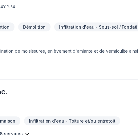
J4Y 2P4
tion
Démolition
Infiltration d'eau - Sous-sol / Fondat
tion de moisissures, enlèvement d'amiante et de vermiculite ainsi q
régie, Estrie, Centre du Québec, Grand Montréal, Rive-Nord et Lana
i éloignées que l'Abitibi et le bas du fleuve d'un côté et Gatineau 
 une partie importante de notre clientèle, incluant les agents immobi
ur place vos projets de travaux. N'hésitez pas à communiquer avec
nc.
 maison
Infiltration d'eau - Toiture et/ou entretoit
 8 services