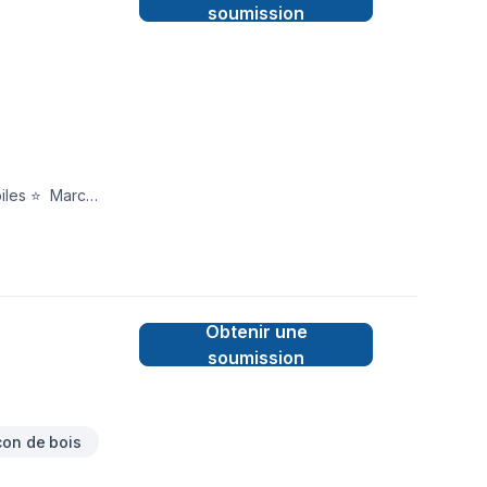
soumission
 ⭐️ Marc
Obtenir une
soumission
con de bois