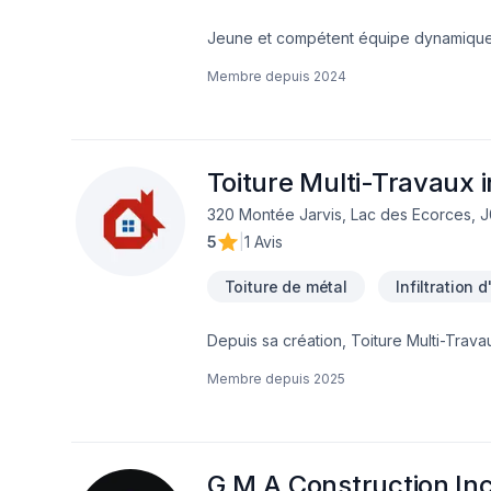
Jeune et compétent équipe dynamique qui
une de nos première priorité avant ch
Membre depuis
2024
Toiture Multi-Travaux 
320 Montée Jarvis, Lac des Ecorces, 
5
|
1 Avis
Toiture de métal
Infiltration 
Depuis sa création, Toiture Multi-Trav
Laurentides avec passion et profession
Membre depuis
2025
délais et votre vision. Transformons e
simple : offrir un service d'exception, 
G.M.A Construction In