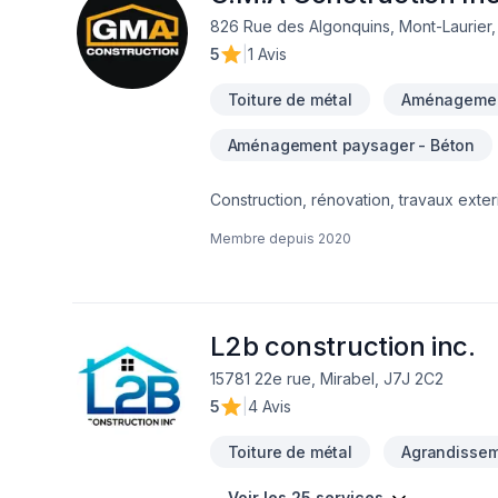
826 Rue des Algonquins, Mont-Laurier
5
|
1 Avis
Toiture de métal
Aménagemen
Aménagement paysager - Béton
Construction, rénovation, travaux exterieur
Antoine Giroux GMA Construction Inc.
Membre depuis
2020
L2b construction inc.
15781 22e rue, Mirabel, J7J 2C2
5
|
4 Avis
Toiture de métal
Agrandissem
Voir les 25 services