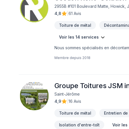
2955B #101 Boulevard Matte, Howick, 
4,8
|
61 Avis
Toiture de métal
Décontamina
Voir les 14 services
Nous sommes spécialisés en décontamina
Nous couvrons principalement la Monté
Membre depuis
2018
sur demande, dans d'autres régions auss
transactions immobilières consistent en
déplaçons gratuitement pour évaluer s
meilleur service possible!
Groupe Toitures JSM i
Saint-Jérôme
4,9
|
16 Avis
Toiture de métal
Entretien de
Isolation d'entre-toît
Voir les