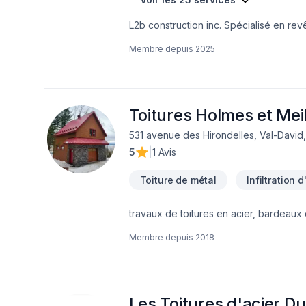
L2b construction inc. Spécialisé en re
faisons également:Agrandissement, port
Membre depuis
2025
approche centrée sur le client, nous p
sommes impatients de collaborer avec v
d'exception, centré sur vos besoins et 
Toitures Holmes et Meil
531 avenue des Hirondelles, Val-David
5
|
1 Avis
Toiture de métal
Infiltration 
Membre depuis
2018
Les Toitures d'acier D