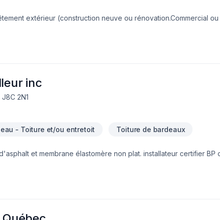
vêtement extérieur (construction neuve ou rénovation.Commercial ou
e et fenêtres,patio/terasse,vérandaà Lanaudière,Laurentides,Laval
roposons des solutions adaptées à vos besoins spécifiques et à vo
ous pour concrétiser votre projet. Notre engagement est simple : of
vos aspirations.
leur inc
, J8C 2N1
d'eau - Toiture et/ou entretoit
Toiture de bardeaux
travaux de toitures en acier, bardeaux d'asphalt et membrane élastomère non plat. install
u Québec