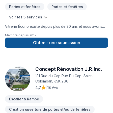
Portes et fenêtres
Portes et fenêtres
Voir les 5 services
Vitrerie Écono existe depuis plus de 30 ans et nous avons
acheté en 2017 lorsque notre patron a pris sa retraite. Nous
Membre depuis
2017
vendons et installons tout ce qui touche à la vitrerie autant
réparation que changement complet. Voici une liste de nos
Obtenir une soumission
services autant résidentiel que commercial : Portes et
fenêtres, Remplacement de thermos, Douches en verre,
Rampes de verres, Celliers, Coupe de verre et miroir sur
mesure, Calfeutrage et plus... Nous sommes les propriétaires
Concept Rénovation J.R.Inc.
qui s'occupe de tout de la prise de mesures jusqu'à la fin de
l'installation. Nous offrons un service personnalisé pour
131 Rue du Cap Rue Du Cap, Saint-
chaque client selon vos besoins. Au plaisir de faire affaire
Colomban, J5K 2G6
avec vous.
4,7
|
18 Avis
Escalier & Rampe
Création ouverture de portes et/ou de fenêtres