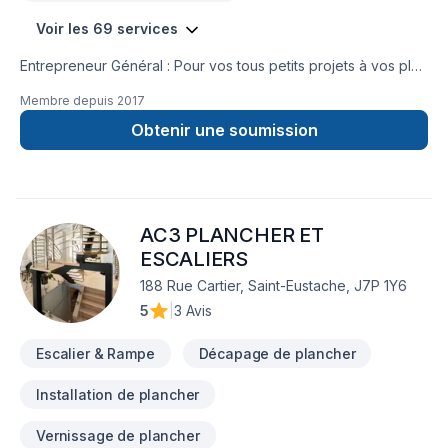
Voir les 69 services
Entrepreneur Général : Pour vos tous petits projets à vos plus
gros projets nous nous serons en mesure de s’adaptez afin
Membre depuis
2017
de réalisez vos travaux tout en restant à votre
écoute. Service personnalisé !
Obtenir une soumission
AC3 PLANCHER ET
ESCALIERS
188 Rue Cartier, Saint-Eustache, J7P 1Y6
5
|
3 Avis
Escalier & Rampe
Décapage de plancher
Installation de plancher
Vernissage de plancher