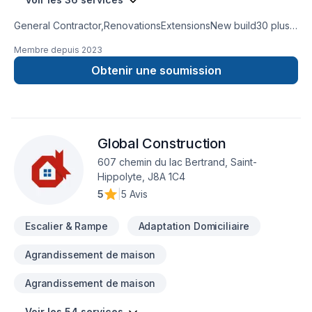
General Contractor,RenovationsExtensionsNew build30 plus
years experienceKitchen and bathroom
Membre depuis
2023
remodeling basement remodel
Obtenir une soumission
Global Construction
607 chemin du lac Bertrand, Saint-
Hippolyte, J8A 1C4
5
|
5 Avis
Escalier & Rampe
Adaptation Domiciliaire
Agrandissement de maison
Agrandissement de maison
Voir les 54 services