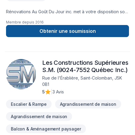
Rénovations Au Goût Du Jour inc. met à votre disposition son
savoir-faire en Armoires, Balcon, Balcon de bois, Béton,
Membre depuis
2016
Calfeutrage, Carrelage, Clôture, Crépis, Cuisine, Démolition,
Escalier et rampe, Fissures, Foyer et poêle, Gypse,
Obtenir une soumission
Insonorisation, Isolation, Isolation entre-toît, Isolation mur,
Isolation sous-sol, Margelle, Meubles, Patio, Peinture,
Peinture extérieur, Plancher, Portes et fenêtres, Puit de
lumière, Revêtement extérieur, Salle de bain, Soudeur, Sous-
Les Constructions Supérieures
sol, Tapis, Tirage de joint, Toiture pour embellir vos espaces
à Lanaudière,Laurentides,Laval,Outaouais. Grâce à notre
S.M. (9024-7552 Québec Inc.)
approche centrée sur le client, nous proposons des solutions
Rue de l'Érablière, Saint-Colomban, J5K
adaptées à vos besoins spécifiques et à votre budget.
0B1
Transformons ensemble vos idées en réalité. Contactez-nous
5
|
3 Avis
dès maintenant.
Escalier & Rampe
Agrandissement de maison
Agrandissement de maison
Balcon & Aménagement paysager