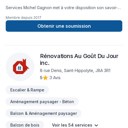
Services Michel Gagnon met à votre disposition son savoir-
faire en Armoires, Calfeutrage, Carrelage, Cuisine,
Membre depuis
2017
Démolition, Escalier et rampe, Gypse, Insonorisation, Isolation,
Isolation entre-toît, Isolation mur, Isolation sous-sol, Margelle,
Obtenir une soumission
Meubles, Peinture, Plancher, Porte de garage, Portes et
fenêtres, Salle de bain, Sous-sol, Tapis, Teinture de
plancher, Tirage de joint pour embellir vos espaces à Eastern
Ontario,Estrie,Laurentides,Laval,Montérégie,Montréal. Grâce
Rénovations Au Goût Du Jour
à notre approche centrée sur le client, nous proposons des
solutions adaptées à vos besoins spécifiques et à votre
inc.
budget. Demandez votre soumission personnalisée et
8 rue Denis, Saint-Hippolyte, J8A 3R1
démarrez votre projet en toute confiance.
5
|
3 Avis
Escalier & Rampe
Aménagement paysager - Béton
Balcon & Aménagement paysager
Balcon de bois
Voir les 54 services