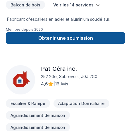
Balcon de bois
Voir les 14 services
Fabricant d'escaliers en acier et aluminium soudé sur
mesure, Rampe en aluminium et fer ornemental. Balcons en
Membre depuis
2020
fibre de verre , en composite, en bois , en aluminium . Cloture
ornemental.
Obtenir une soumission
Pat-Céra inc.
252 20e, Sabrevois, J0J 2G0
4,6
|
16 Avis
Escalier & Rampe
Adaptation Domiciliaire
Agrandissement de maison
Agrandissement de maison