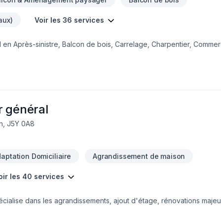
aux)
Voir les 36 services
 en Après-sinistre, Balcon de bois, Carrelage, Charpentier, Commerc
on, Isolation mur, Patio, Plancher, Rénovation générale, Revêtement 
naudière,Laurentides,Laval, combinant expérience, innovation et rig
e étape, avec des conseils sur mesure et un service clé en main 
 à cœur votre satisfaction.
r général
on, J5Y 0A8
aptation Domiciliaire
Agrandissement de maison
oir les 40 services
ialise dans les agrandissements, ajout d'étage, rénovations majeure
rise en charge de projet du plan à la finition - projet clé en main- 