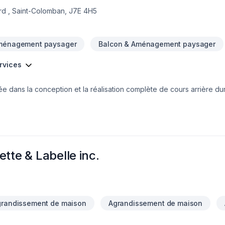
rd , Saint-Colomban, J7E 4H5
ménagement paysager
Balcon & Aménagement paysager
ervices
ée dans la conception et la réalisation complète de cours arrière dur
esure alliant esthétisme, fonctionnalité et durabilité, afin de créer 
ison hivernale, notre équipe agit comme entrepreneur général, offr
our une salle de bain, une cuisine ou tout autre projet intérieur ou e
ême rigueur à chaque étape des travaux.Notre mission est d’offrir u
design à la réalisation.
tte & Labelle inc.
grandissement de maison
Agrandissement de maison