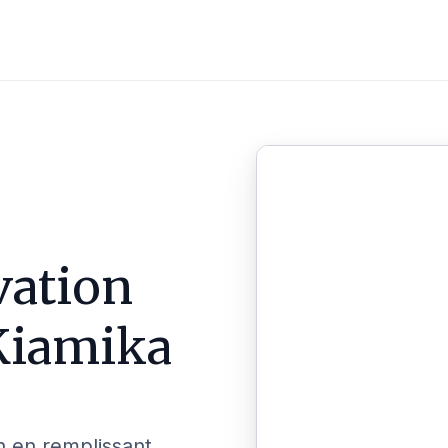
vation
Kiamika
n en remplissant