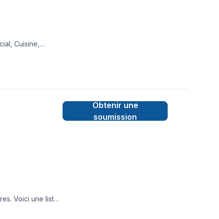
ial, Cuisine,
extérieur, Salle de
ueur. Notre équipe
irréprochable.
Obtenir une
soumission
s. Voici une liste
Service de