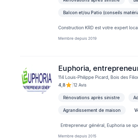
le confort de votre propriété.
Balcon et/ou Patio (conseils matéri
Construction KRD est votre expert local
Garage, Gouttières, Gypse, Insonorisati
Membre depuis
2019
bain, Sous-sol dans les secteurs de La
expérimentée vous accompagne à chaqu
Confiez votre projet à une équipe qui a
Euphoria, entrepreneu
114 Louis-Philippe Picard, Bois des Fili
4,8
|
12 Avis
Rénovations après sinistre
Ad
Agrandissement de maison
V
Entrepreneur général, Euphoria se spéc
non exhaustive des services offerts :- P
Membre depuis
2015