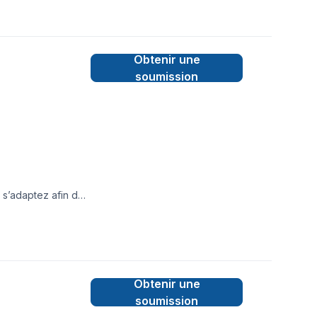
Structure
tant)- Salle de
démolition)Gestion
s vous épauler dans
Obtenir une
i que de nos rabais
agement!
soumission
 s’adaptez afin de
Obtenir une
soumission