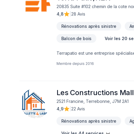
20835 Suite #102 chemin de la cote no
4,8
|
28 Avis
Rénovations après sinistre
A
Balcon de bois
Voir les 20 s
Terrapatio est une entreprise spécialis
estivale. Nous offrons des projets sur m
Membre depuis
2016
extérieurs uniques et harmonieux.En sa
rénovation résidentielle . Que ce soit p
mettons le même souci du détail et la m
main, professionnel et personnalisé, du 
Les Constructions Malle
2521 Francine, Terrebonne, J7M 2A1
4,9
|
22 Avis
Rénovations après sinistre
A
Voir les 44 services