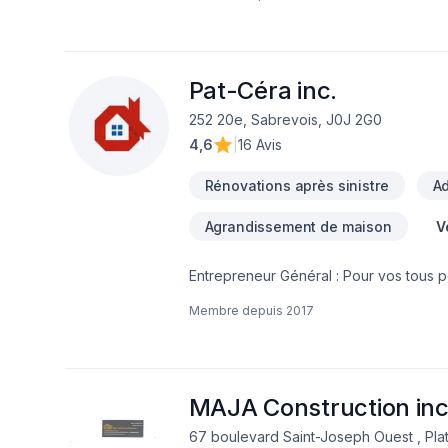
conception (plan de construction)- Tra
(charpente)- Portes et fenêtres- Toitur
bain- Déplacement de mur, fenêtre, port
et conseil. Vous désirez vous impliquer
les différentes étapes de la réalisatio
Pat-Céra inc.
entrepreneur auprès des différents fo
252 20e, Sabrevois, J0J 2G0
4,6
|
16 Avis
Rénovations après sinistre
Ad
Agrandissement de maison
V
Entrepreneur Général : Pour vos tous p
réalisez vos travaux tout en restant à 
Membre depuis
2017
MAJA Construction in
67 boulevard Saint-Joseph Ouest , Pl