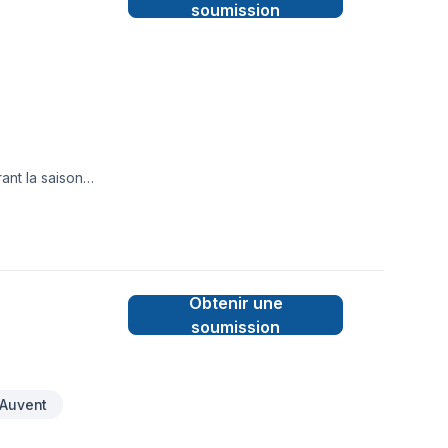
soumission
ant la saison
des espaces
ant des services de
xtérieur, nous
n service clé en
Obtenir une
soumission
Auvent