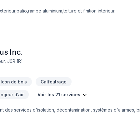
érieur,patio,rampe aluminium,toiture et finition intérieur.
us Inc.
ur, J0R 1R1
lcon de bois
Calfeutrage
geur d'air
Voir les 21 services
des services d'isolation, décontamination, systèmes d'alarmes, bre