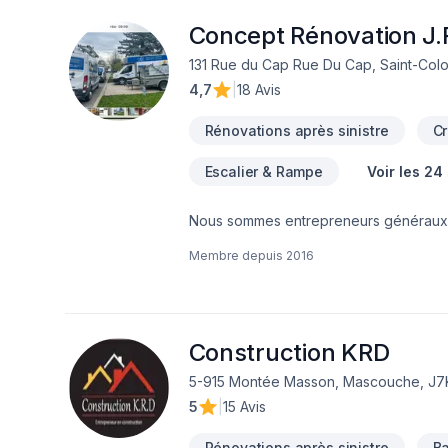
Concept Rénovation J.R
131 Rue du Cap Rue Du Cap, Saint-Col
4,7
|
18 Avis
Rénovations après sinistre
Cr
Escalier & Rampe
Voir les 24
Nous sommes entrepreneurs généraux de
solide dans le domaine de la rénovatio
Membre depuis
2016
et nous nous spécialisons particulièrem
mission est simple : offrir à chacun de n
moderniser une salle de bain, aménag
chaque projet avec sérieux et professi
Adèle, ce qui nous permet d’accompagne
Construction KRD
secondaires dans les Laurentides.Avec 
5-915 Montée Masson, Mascouche, J7
maximiser votre investissement,Une exéc
5
|
15 Avis
vos travaux à une équipe expérimentée
du travail improvisé. C’est pourquoi n
Rénovations après sinistre
B