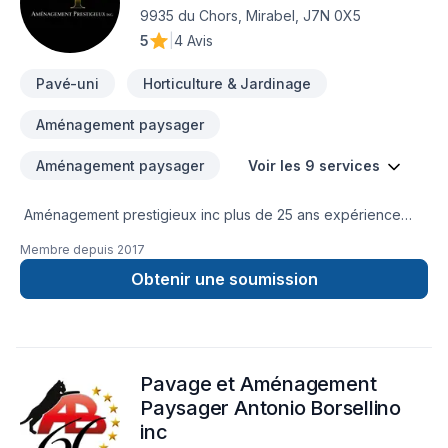
9935 du Chors, Mirabel, J7N 0X5
5
|
4 Avis
Pavé-uni
Horticulture & Jardinage
Aménagement paysager
Aménagement paysager
Voir les 9 services
Aménagement prestigieux inc plus de 25 ans expérience
dans le Paysagement extérieur une référence dans son
Membre depuis
2017
domaine. Un propriétaire pasDes employés professionnels et
respectueux une entreprise à écoute de ses clients. Une
Obtenir une soumission
seule numéro à retenir 514 292-0071
Pavage et Aménagement
Paysager Antonio Borsellino
inc