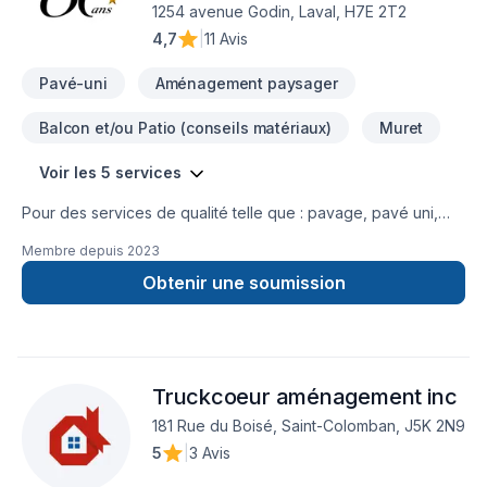
1254 avenue Godin, Laval, H7E 2T2
4,7
|
11 Avis
Pavé-uni
Aménagement paysager
Balcon et/ou Patio (conseils matériaux)
Muret
Voir les 5 services
Pour des services de qualité telle que : pavage, pavé uni,
muret, aménagement paysager résidentiel, commercial ou
Membre depuis
2023
industriel. La compagnie Pavage et Aménagement paysager
Antonio Borsellino est là pour vous DEPUIS PLUS DE 60 ANS
Obtenir une soumission
DE GÉNÉRATION EN GÉNÉRATION, UNE VISION NOTRE
FORCE Nous exploitons notre entreprise sous le nom de
Pavage et Aménagement Paysager Antonio Borsellino depuis
1962. Notre nom est synonyme de constance et de
Truckcoeur aménagement inc
confiance. Notre force, quant à elle, repose sur nos solides
atouts. UNE ESTIMATION PRÉCISE Chaque projet fait l'objet
181 Rue du Boisé, Saint-Colomban, J5K 2N9
d'une estimation précise comprenant les quantités de
5
|
3 Avis
matériaux requises pour l'exécution de votre aménagement.
UN PLAN DÉTAILLÉ Quelle que soit l'ampleur de votre projet,