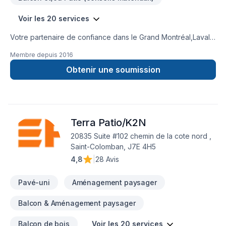
Voir les 20 services
Votre partenaire de confiance dans le Grand Montréal,Laval
et les Laurentides : Groupe IS Inc. est un spécialiste pour tout
Membre depuis
2016
vos travaux de maçonnerie, de réparation et resurfaçage de
béton et offre aussi les services de : Crépis, Calfeutrage,
Obtenir une soumission
Démolition, Fissures de Fondations, Mûrets de
maçonnerie.Prêt à concrétiser vos projets les plus ambitieux.
Nous croyons en l'importance d'une approche
personnalisée, adaptée à chaque client pour garantir des
Terra Patio/K2N
résultats au-delà de vos attentes. Transformons ensemble
vos idées en réalité. Contactez-nous dès maintenant. Groupe
20835 Suite #102 chemin de la cote nord ,
IS inc. '' Une expertise de plus de 30 ans en réalisation
Saint-Colomban, J7E 4H5
d'ouvrages de maçonnerie et de béton.''
4,8
|
28 Avis
Pavé-uni
Aménagement paysager
Balcon & Aménagement paysager
Balcon de bois
Voir les 20 services