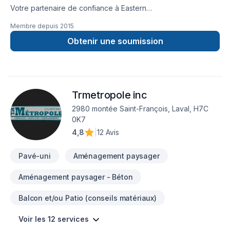
Votre partenaire de confiance à Eastern
Ontario,Lanaudière,Laurentides,Laval,Montérégie,Montréal :
Membre depuis
2015
Ambiance Design Sim Art, spécialiste de Arbres et haies,
Béton, Calfeutrage, Carrelage, Crépis, Cuisine, Démolition,
Obtenir une soumission
Drain français, Excavation, Excavation intérieur, Fissures,
Fondations, Foyer et poêle, Gypse, Horticulture, Irrigation,
Margelle, Muret, Patio, Pavage, Pavé uni, Paysagement,
Peinture, Plancher, Salle de bain, Soudeur, Sous-sol, Tapis,
Trmetropole inc
Tourbe, Transport, prêt à concrétiser vos projets les plus
ambitieux. Nous privilégions la transparence, l'écoute et
2980 montée Saint-François, Laval, H7C
l'efficacité pour bâtir des relations de confiance avec nos
0K7
clients. Parlons de votre projet aujourd'hui et voyons
4,8
|
12 Avis
comment nous pouvons vous aider.
Pavé-uni
Aménagement paysager
Aménagement paysager - Béton
Balcon et/ou Patio (conseils matériaux)
Voir les 12 services