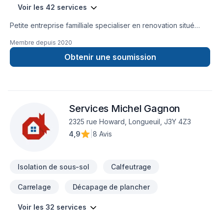
:- Isolation et ajout d’isolant- Retrait de bran de scie-
Voir les 42 services
Décontamination de moisissures- Décontamination de
vermiculite- Décontamination d’amiante- Décontamination
Petite entreprise familliale specialiser en renovation situé
après infestation (rongeurs, animaux)- Retrait de murs,
dans la municipalité de Lac-Saguay.
Membre depuis
2020
plafonds, planchers et isolants contaminés- Application de
polyuréthane giclé- Inspection et évaluation de la qualité de
Obtenir une soumission
l’air intérieur
Services Michel Gagnon
2325 rue Howard, Longueuil, J3Y 4Z3
4,9
|
8 Avis
Isolation de sous-sol
Calfeutrage
Carrelage
Décapage de plancher
Voir les 32 services