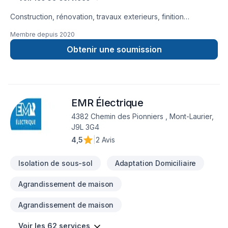
Construction, rénovation, travaux exterieurs, finition
intérieur, petit, gros projet et bien d'autre service 5 étoiles ⭐️
Membre depuis
2020
Marc Antoine Giroux GMA Construction Inc.
Obtenir une soumission
EMR Électrique
4382 Chemin des Pionniers , Mont-Laurier,
J9L 3G4
4,5
|
2 Avis
Isolation de sous-sol
Adaptation Domiciliaire
Agrandissement de maison
Agrandissement de maison
Voir les 62 services