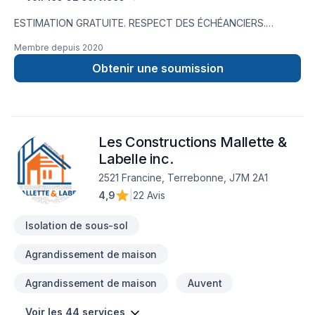
ESTIMATION GRATUITE. RESPECT DES ÉCHÉANCIERS.
SOUMISSIONS PRÉCISESEMR Électrique, entrepreneur
Membre depuis
2020
électricien à Mont-Laurier, propose des solutions innovantes
pour répondre aux besoins de la clientèle des Hautes-
Obtenir une soumission
Laurentides et de la Vallée-de-la-Gatineau. EMR Électrique
offre une vaste gamme de services professionnels, fiables et
axés avant tout sur votre sécurité.
Les Constructions Mallette &
Labelle inc.
2521 Francine, Terrebonne, J7M 2A1
4,9
|
22 Avis
Isolation de sous-sol
Agrandissement de maison
Agrandissement de maison
Auvent
Voir les 44 services