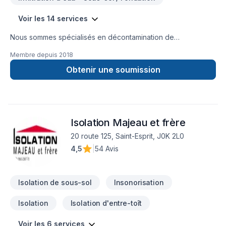
Voir les 14 services
Nous sommes spécialisés en décontamination de
moisissures, enlèvement d'amiante et de vermiculite ainsi que
Membre depuis
2018
l'isolation. Nous couvrons principalement la Montérégie,
Estrie, Centre du Québec, Grand Montréal, Rive-Nord et
Obtenir une soumission
Lanaudière mais aussi, sur demande, dans d'autres régions
aussi éloignées que l'Abitibi et le bas du fleuve d'un côté et
Gatineau de l'autre. Les transactions immobilières consistent
en une partie importante de notre clientèle, incluant les
Isolation Majeau et frère
agents immobiliers. Nous nous déplaçons gratuitement pour
évaluer sur place vos projets de travaux. N'hésitez pas à
20 route 125, Saint-Esprit, J0K 2L0
communiquer avec nous pour le meilleur service possible!
4,5
|
54 Avis
Isolation de sous-sol
Insonorisation
Isolation
Isolation d'entre-toît
Voir les 6 services