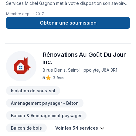
Services Michel Gagnon met à votre disposition son savoir-
faire en Armoires, Calfeutrage, Carrelage, Cuisine,
Membre depuis
2017
Démolition, Escalier et rampe, Gypse, Insonorisation, Isolation,
Isolation entre-toît, Isolation mur, Isolation sous-sol, Margelle,
Obtenir une soumission
Meubles, Peinture, Plancher, Porte de garage, Portes et
fenêtres, Salle de bain, Sous-sol, Tapis, Teinture de
plancher, Tirage de joint pour embellir vos espaces à Eastern
Ontario,Estrie,Laurentides,Laval,Montérégie,Montréal. Grâce
Rénovations Au Goût Du Jour
à notre approche centrée sur le client, nous proposons des
solutions adaptées à vos besoins spécifiques et à votre
inc.
budget. Demandez votre soumission personnalisée et
8 rue Denis, Saint-Hippolyte, J8A 3R1
démarrez votre projet en toute confiance.
5
|
3 Avis
Isolation de sous-sol
Aménagement paysager - Béton
Balcon & Aménagement paysager
Balcon de bois
Voir les 54 services