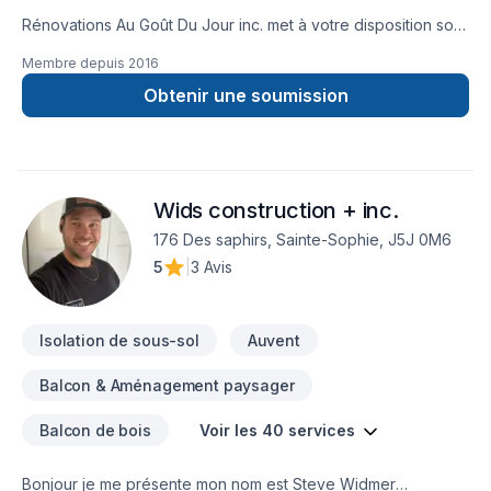
Rénovations Au Goût Du Jour inc. met à votre disposition son
savoir-faire en Armoires, Balcon, Balcon de bois, Béton,
Membre depuis
2016
Calfeutrage, Carrelage, Clôture, Crépis, Cuisine, Démolition,
Escalier et rampe, Fissures, Foyer et poêle, Gypse,
Obtenir une soumission
Insonorisation, Isolation, Isolation entre-toît, Isolation mur,
Isolation sous-sol, Margelle, Meubles, Patio, Peinture,
Peinture extérieur, Plancher, Portes et fenêtres, Puit de
lumière, Revêtement extérieur, Salle de bain, Soudeur, Sous-
Wids construction + inc.
sol, Tapis, Tirage de joint, Toiture pour embellir vos espaces
à Lanaudière,Laurentides,Laval,Outaouais. Grâce à notre
176 Des saphirs, Sainte-Sophie, J5J 0M6
approche centrée sur le client, nous proposons des solutions
5
|
3 Avis
adaptées à vos besoins spécifiques et à votre budget.
Transformons ensemble vos idées en réalité. Contactez-nous
dès maintenant.
Isolation de sous-sol
Auvent
Balcon & Aménagement paysager
Balcon de bois
Voir les 40 services
Bonjour je me présente mon nom est Steve Widmer