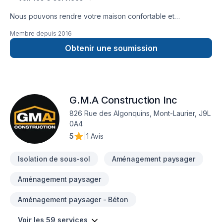
Nous pouvons rendre votre maison confortable et
économique à chauffer avec le polyuréthane giclé et la
Membre depuis
2016
cellulose. Nous sommes en affaires depuis 1992.
Obtenir une soumission
G.M.A Construction Inc
826 Rue des Algonquins, Mont-Laurier, J9L
0A4
5
|
1 Avis
Isolation de sous-sol
Aménagement paysager
Aménagement paysager
Aménagement paysager - Béton
Voir les 59 services