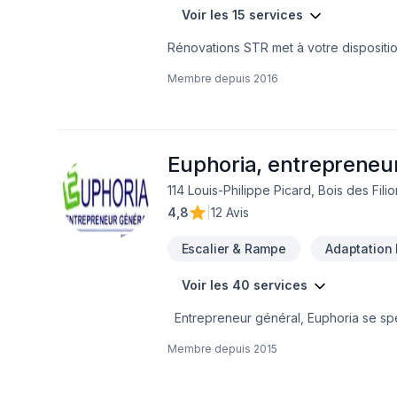
Voir les 15 services
Rénovations STR met à votre disposition
Démolition, Escalier et rampe, Foyer et
Membre depuis
2016
Solarium, Soudeur, Sous-sol, Tirage de
d'une approche personnalisée, adaptée
impatients de collaborer avec vous pour
Euphoria, entrepreneu
114 Louis-Philippe Picard, Bois des Fili
4,8
|
12 Avis
Escalier & Rampe
Adaptation 
Voir les 40 services
Entrepreneur général, Euphoria se spéc
non exhaustive des services offerts :- P
Membre depuis
2015
conception (plan de construction)- Tra
(charpente)- Portes et fenêtres- Toitur
bain- Déplacement de mur, fenêtre, port