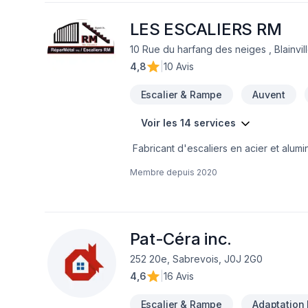
et conseil. Vous désirez vous impliquer
les différentes étapes de la réalisatio
LES ESCALIERS RM
entrepreneur auprès des différents fo
10 Rue du harfang des neiges , Blainvil
4,8
|
10 Avis
Escalier & Rampe
Auvent
Voir les 14 services
Fabricant d'escaliers en acier et alum
verre , en composite, en bois , en alum
Membre depuis
2020
Pat-Céra inc.
252 20e, Sabrevois, J0J 2G0
4,6
|
16 Avis
Escalier & Rampe
Adaptation 