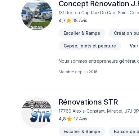
Concept Rénovation J.R
131 Rue du Cap Rue Du Cap, Saint-Col
4,7
|
18 Avis
Escalier & Rampe
Création ou
Gypse, joints et peinture
Voir
Nous sommes entrepreneurs généraux de
solide dans le domaine de la rénovatio
Membre depuis
2016
et nous nous spécialisons particulièrem
mission est simple : offrir à chacun de n
moderniser une salle de bain, aménag
chaque projet avec sérieux et professi
Adèle, ce qui nous permet d’accompagne
Rénovations STR
secondaires dans les Laurentides.Avec 
17760 Alexis-Constant, Mirabel, J7J 0
maximiser votre investissement,Une exéc
4,8
|
12 Avis
vos travaux à une équipe expérimentée
du travail improvisé. C’est pourquoi n
Escalier & Rampe
Balcon de b
le confort de votre propriété.