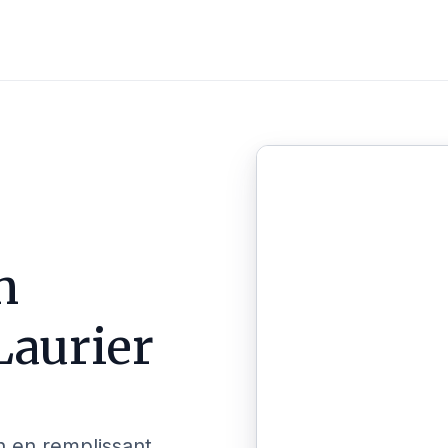
n
aurier
n en remplissant