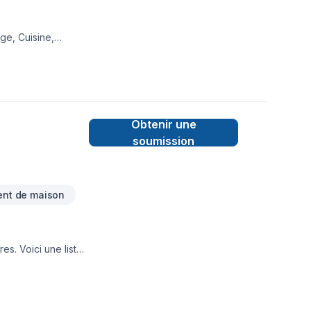
ge, Cuisine,
lle de bain,
en l'importance
tes. Nous sommes
Obtenir une
soumission
nt de maison
s. Voici une liste
Service de
Structure
tant)- Salle de
démolition)Gestion