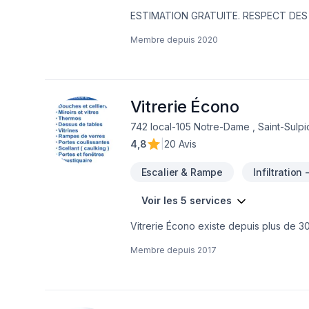
ESTIMATION GRATUITE. RESPECT DES É
Mont-Laurier, propose des solutions in
Membre depuis
2020
Vallée-de-la-Gatineau. EMR Électrique 
sécurité.
Vitrerie Écono
742 local-105 Notre-Dame , Saint-Sul
4,8
|
20 Avis
Escalier & Rampe
Infiltration
Voir les 5 services
Vitrerie Écono existe depuis plus de 30
vendons et installons tout ce qui touch
Membre depuis
2017
services autant résidentiel que comme
verres, Celliers, Coupe de verre et mir
tout de la prise de mesures jusqu'à la f
besoins. Au plaisir de faire affaire avec