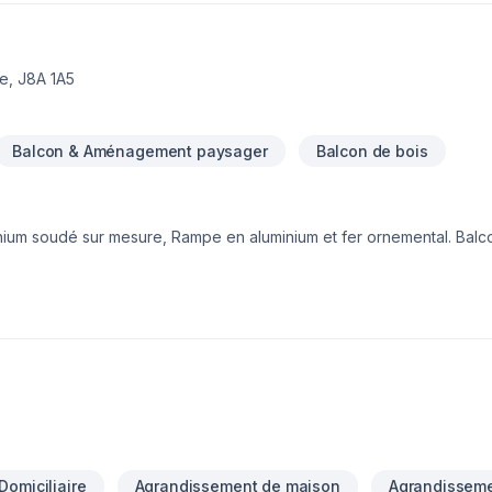
 mais n’êtes pas à l’aise avec le fait de le faire seul? Nous pouvon
n. Vous profiterez ainsi de notre expertise, de notre expérience ains
urnisseurs. Contactez-nous pour une soumission rapide et sans eng
le, J8A 1A5
Balcon & Aménagement paysager
Balcon de bois
inium soudé sur mesure, Rampe en aluminium et fer ornemental. Balc
inium . Cloture ornemental.
Domiciliaire
Agrandissement de maison
Agrandisseme