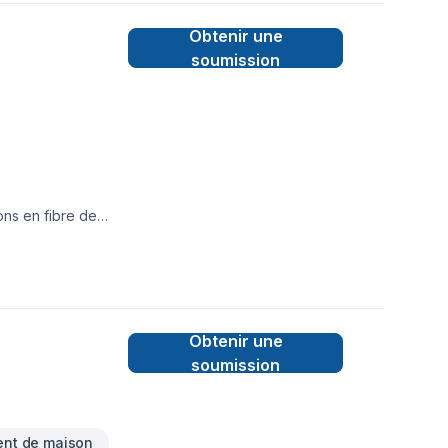
s vous épauler dans
Obtenir une
i que de nos rabais
agement!
soumission
ons en fibre de
Obtenir une
soumission
nt de maison