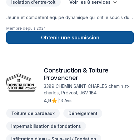
Isolation d'entre-toît
Voir les 8 services
Jeune et compétent équipe dynamique qui ont le soucis du
détail du début a la fin .votre confiance et votre satisfaction
Membre depuis
2024
sont une de nos première priorité avant chaque étape de
nos projets
Obtenir une soumission
Construction & Toiture
Provencher
3389 CHEMIN SAINT-CHARLES chemin st-
charles, Prévost, J6V 1B4
4,9
|
13 Avis
Toiture de bardeaux
Déneigement
Impermabilisation de fondations
Infiltration d'eau - Sous-sol / Fondation