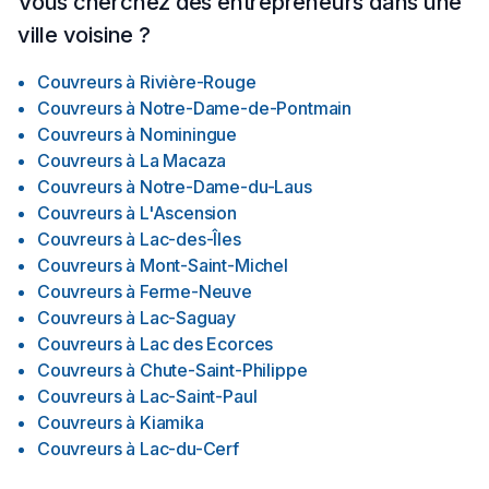
Vous cherchez des entrepreneurs dans une
ville voisine ?
Couvreurs
à
Rivière-Rouge
Couvreurs
à
Notre-Dame-de-Pontmain
Couvreurs
à
Nominingue
Couvreurs
à
La Macaza
Couvreurs
à
Notre-Dame-du-Laus
Couvreurs
à
L'Ascension
Couvreurs
à
Lac-des-Îles
Couvreurs
à
Mont-Saint-Michel
Couvreurs
à
Ferme-Neuve
Couvreurs
à
Lac-Saguay
Couvreurs
à
Lac des Ecorces
Couvreurs
à
Chute-Saint-Philippe
Couvreurs
à
Lac-Saint-Paul
Couvreurs
à
Kiamika
Couvreurs
à
Lac-du-Cerf