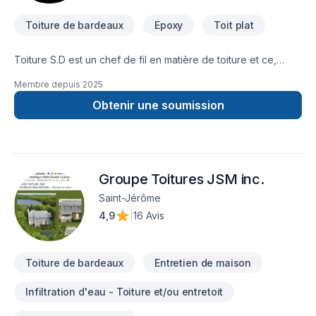
Toiture de bardeaux
Epoxy
Toit plat
Toiture S.D est un chef de fil en matière de toiture et ce,
depuis 2014! Nos spécialités sont les toits en pente en
Membre depuis
2025
bardeaux d'asphalte et les toits plats en membrane
élastomère. Notre équipe compte des employés minutieux
Obtenir une soumission
qui détiennent tous leurs cartes de compétence
de couvreur.Pour un service efficace et de qualité, faites
comme des milliers d'autres, choisissez Toiture S.D.
Groupe Toitures JSM inc.
Saint-Jérôme
4,9
|
16 Avis
Toiture de bardeaux
Entretien de maison
Infiltration d'eau - Toiture et/ou entretoit