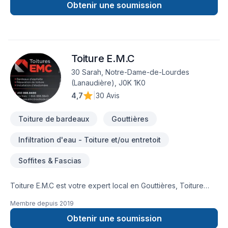
sommes la référence!!
Obtenir une soumission
Toiture E.M.C
30 Sarah, Notre-Dame-de-Lourdes
(Lanaudière), J0K 1K0
4,7
|
30 Avis
Toiture de bardeaux
Gouttières
Infiltration d'eau - Toiture et/ou entretoit
Soffites & Fascias
Toiture E.M.C est votre expert local en Gouttières, Toiture
dans les secteurs de Centre du
Membre depuis
2019
Québec,Lanaudière,Laurentides,Laval,Mauricie, combinant
expérience, innovation et rigueur. Grâce à notre approche
Obtenir une soumission