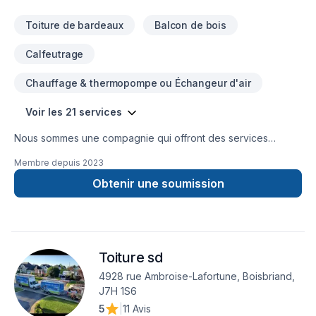
Toiture de bardeaux
Balcon de bois
Calfeutrage
Chauffage & thermopompe ou Échangeur d'air
Voir les 21 services
Nous sommes une compagnie qui offront des services
d'isolation, décontamination, systèmes d'alarmes, bref, tout le
Membre depuis
2023
comfort pour votre maison.
Obtenir une soumission
Toiture sd
4928 rue Ambroise-Lafortune, Boisbriand,
J7H 1S6
5
|
11 Avis