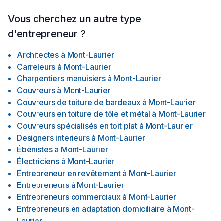
Vous cherchez un autre type
d'entrepreneur ?
Architectes
à
Mont-Laurier
Carreleurs
à
Mont-Laurier
Charpentiers menuisiers
à
Mont-Laurier
Couvreurs
à
Mont-Laurier
Couvreurs de toiture de bardeaux
à
Mont-Laurier
Couvreurs en toiture de tôle et métal
à
Mont-Laurier
Couvreurs spécialisés en toit plat
à
Mont-Laurier
Designers interieurs
à
Mont-Laurier
Ébénistes
à
Mont-Laurier
Électriciens
à
Mont-Laurier
Entrepreneur en revêtement
à
Mont-Laurier
Entrepreneurs
à
Mont-Laurier
Entrepreneurs commerciaux
à
Mont-Laurier
Entrepreneurs en adaptation domiciliaire
à
Mont-
Laurier