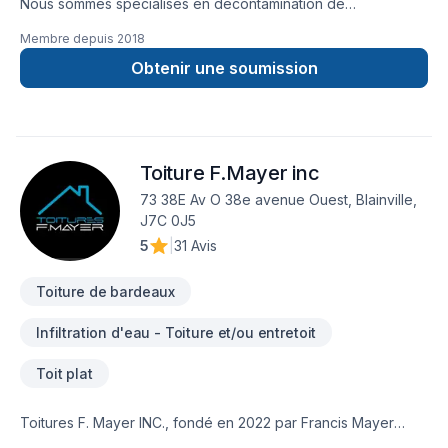
Nous sommes spécialisés en décontamination de
moisissures, enlèvement d'amiante et de vermiculite ainsi que
Membre depuis
2018
l'isolation. Nous couvrons principalement la Montérégie,
Estrie, Centre du Québec, Grand Montréal, Rive-Nord et
Obtenir une soumission
Lanaudière mais aussi, sur demande, dans d'autres régions
aussi éloignées que l'Abitibi et le bas du fleuve d'un côté et
Gatineau de l'autre. Les transactions immobilières consistent
en une partie importante de notre clientèle, incluant les
Toiture F.Mayer inc
agents immobiliers. Nous nous déplaçons gratuitement pour
évaluer sur place vos projets de travaux. N'hésitez pas à
73 38E Av O 38e avenue Ouest, Blainville,
communiquer avec nous pour le meilleur service possible!
J7C 0J5
5
|
31 Avis
Toiture de bardeaux
Infiltration d'eau - Toiture et/ou entretoit
Toit plat
Toitures F. Mayer INC., fondé en 2022 par Francis Mayer
Houle, propriétaire qui bénéficie de 10 ans d’expérience