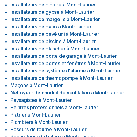
Installateurs de clôture
à
Mont-Laurier
Installateurs de gypse
à
Mont-Laurier
Installateurs de margelle
à
Mont-Laurier
Installateurs de patio
à
Mont-Laurier
Installateurs de pavé uni
à
Mont-Laurier
Installateurs de piscine
à
Mont-Laurier
Installateurs de plancher
à
Mont-Laurier
Installateurs de porte de garage
à
Mont-Laurier
Installateurs de portes et fenêtres
à
Mont-Laurier
Installateurs de système d'alarme
à
Mont-Laurier
Installateurs de thermopompe
à
Mont-Laurier
Maçons
à
Mont-Laurier
Nettoyeur de conduit de ventilation
à
Mont-Laurier
Paysagistes
à
Mont-Laurier
Peintres professionnels
à
Mont-Laurier
Plâtrier
à
Mont-Laurier
Plombiers
à
Mont-Laurier
Poseurs de tourbe
à
Mont-Laurier
Réparateurs de toiture
à
Mont-Laurier