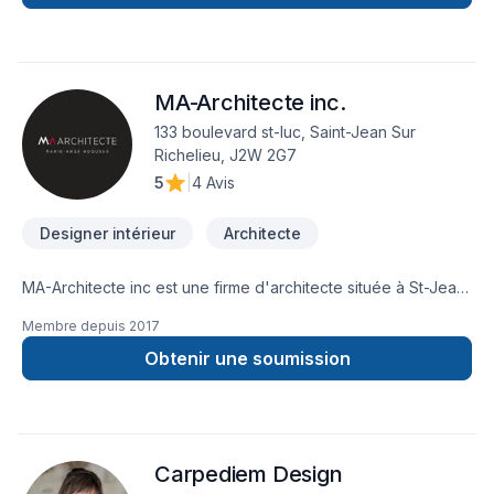
réparation ou bien simplement une construction. Que vous
cherchiez à rénover votre espace existant projet clée en
main, Une salle de bain, salle d'eau ou à y ajouter une
extension, je suis heureux avec mon équipe de vous aider à
MA-Architecte inc.
atteindre les résultats que vous cherchez. Contactez-moi dès
aujourd'hui et obtenez un devis gratuit. Membre en règle
133 boulevard st-luc, Saint-Jean Sur
de APCHQ - RBQ. Assurance responsabilité sur tous les
Richelieu, J2W 2G7
projets. SERVICE APRÈS SINISTRE AVEC DEVIS VENTILLÉ SUR
5
|
4 Avis
DEMANDE POUR LES ASSURANCE.
Designer intérieur
Architecte
MA-Architecte inc est une firme d'architecte située à St-Jean
sur Richelieu.
Membre depuis
2017
Obtenir une soumission
Carpediem Design