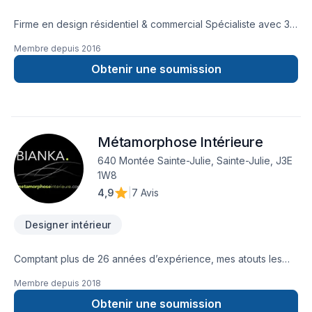
Firme en design résidentiel & commercial Spécialiste avec 30
ans d’expérience. Nous concevons des plans complets ou
Membre depuis
2016
partiels pour vos projets de construction ou de rénovation et
vous permettons de visualiser votre futur espace grâce à
Obtenir une soumission
des modélisations 3D. Contactez nous dès aujourd’hui par
courriel ou téléphone.
Métamorphose Intérieure
640 Montée Sainte-Julie, Sainte-Julie, J3E
1W8
4,9
|
7 Avis
Designer intérieur
Comptant plus de 26 années d’expérience, mes atouts les
plus merveilleux sont autant mes compétences techniques
Membre depuis
2018
que stylistiques, tout cela jumelé à mon désir ardent de
procurer le plus fidèle résultat rêvé par chacun de mes
Obtenir une soumission