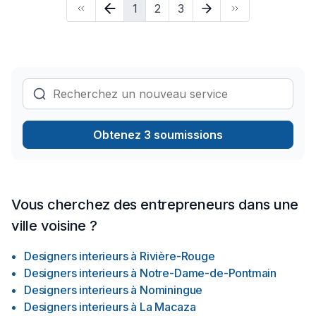
1
2
3
le développement de chaque projet et rendre l’expérience
enrichissante pour nos partenaires. Nous abordons de
nouveaux défis avec rigueur et ouverture, à la recherche
constante d’innovation et de qualité.Nous serions ravis de
collaborer avec vous et de participer à la réalisation de vos
visions.
Obtenez 3 soumissions
Vous cherchez des entrepreneurs dans une
ville voisine ?
Designers interieurs
à
Rivière-Rouge
Designers interieurs
à
Notre-Dame-de-Pontmain
Designers interieurs
à
Nominingue
Designers interieurs
à
La Macaza