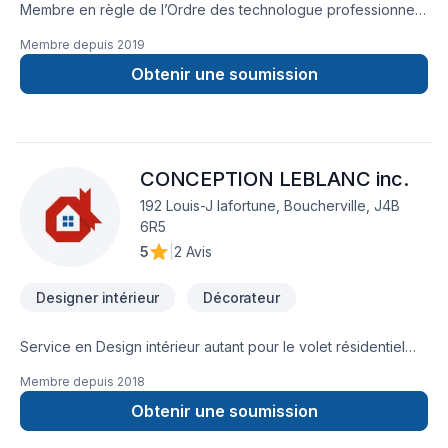
Membre en règle de l’Ordre des technologue professionnel
du Québec. Service de plan d’architecture Service de
Membre depuis
2019
rénovation et d’aménagement résidentiel et commercial
Service de dessin technique Service de design Service de
Obtenir une soumission
rendu 3D
CONCEPTION LEBLANC inc.
192 Louis-J lafortune, Boucherville, J4B
6R5
5
|
2 Avis
Designer intérieur
Décorateur
Service en Design intérieur autant pour le volet résidentiel
que pour le volet commercial. Studio de Design spécialisé en
Membre depuis
2018
Solution Design & Architecture. Design créatif et méthodique
à l’écoute de vos besoins. Création de concepts, création de
Obtenir une soumission
rendus couleurs 3D, réalisation de plan détaillés, service