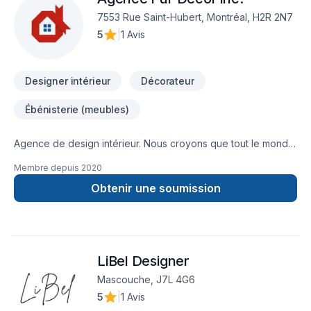
vision commune où les bienfaits apportés par une
7553 Rue Saint-Hubert, Montréal, H2R 2N7
architecture de qualité accessible à tous.
5
|
1 Avis
Designer intérieur
Décorateur
Ébénisterie (meubles)
Agence de design intérieur. Nous croyons que tout le monde
mérite de se sentir bien à la maison et nous travaillons à
Membre depuis
2020
rendre accessible l'accès au meilleurs designer d'intérieur.
Obtenir une soumission
LiBel Designer
Mascouche, J7L 4G6
5
|
1 Avis