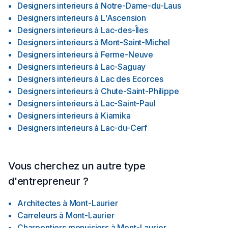
Designers interieurs
à
Notre-Dame-du-Laus
Designers interieurs
à
L'Ascension
Designers interieurs
à
Lac-des-Îles
Designers interieurs
à
Mont-Saint-Michel
Designers interieurs
à
Ferme-Neuve
Designers interieurs
à
Lac-Saguay
Designers interieurs
à
Lac des Ecorces
Designers interieurs
à
Chute-Saint-Philippe
Designers interieurs
à
Lac-Saint-Paul
Designers interieurs
à
Kiamika
Designers interieurs
à
Lac-du-Cerf
Vous cherchez un autre type
d'entrepreneur ?
Architectes
à
Mont-Laurier
Carreleurs
à
Mont-Laurier
Charpentiers menuisiers
à
Mont-Laurier