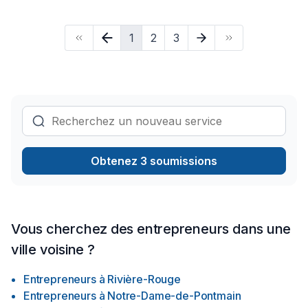
solutions adaptées à vos besoins spécifiques et à votre
budget. Confiez votre projet à une équipe qui a à cœur votre
1
2
3
satisfaction. Notre engagement est simple : offrir un service
d'exception, centré sur vos besoins et vos aspirations.
Obtenez 3 soumissions
Vous cherchez des entrepreneurs dans une
ville voisine ?
Entrepreneurs
à
Rivière-Rouge
Entrepreneurs
à
Notre-Dame-de-Pontmain