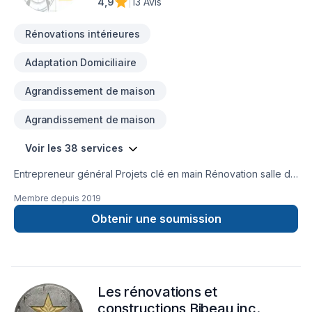
4,9
|
13 Avis
Rénovations intérieures
Adaptation Domiciliaire
Agrandissement de maison
Agrandissement de maison
Voir les 38 services
Entrepreneur général Projets clé en main Rénovation salle de
bain après sinistre Une équipe sur la Rive-Nors de Montréal
Membre depuis
2019
et une en Estrie pour mieux vous servir
Obtenir une soumission
Les rénovations et
constructions Bibeau inc.