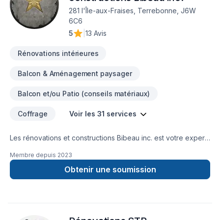
281 l'Île-aux-Fraises, Terrebonne, J6W
6C6
5
|
13 Avis
Rénovations intérieures
Balcon & Aménagement paysager
Balcon et/ou Patio (conseils matériaux)
Coffrage
Voir les 31 services
Les rénovations et constructions Bibeau inc. est votre expert
local en Béton, Coffrage, Crépis, Epoxy, Cuisine, Démolition,
Membre depuis
2023
Drain français, Entretien commercial, Entretien ménager,
Excavation, Fissures, Fondations, Maçonnerie, Margelle,
Obtenir une soumission
Plancher, Salle de bain, Sous-sol dans les secteurs de Centre
du
Québec,Lanaudière,Laurentides,Laval,Mauricie,Montérégie,Mont
combinant expérience, innovation et rigueur. Nous