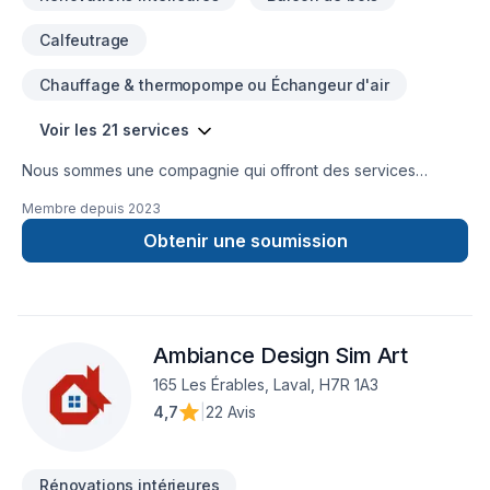
Calfeutrage
Chauffage & thermopompe ou Échangeur d'air
Voir les 21 services
Nous sommes une compagnie qui offront des services
d'isolation, décontamination, systèmes d'alarmes, bref, tout le
Membre depuis
2023
comfort pour votre maison.
Obtenir une soumission
Ambiance Design Sim Art
165 Les Érables, Laval, H7R 1A3
4,7
|
22 Avis
Rénovations intérieures