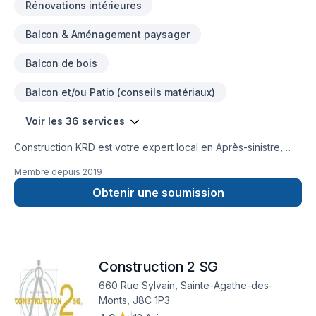
Rénovations intérieures
Balcon & Aménagement paysager
Balcon de bois
Balcon et/ou Patio (conseils matériaux)
Voir les 36 services
Construction KRD est votre expert local en Après-sinistre,
Balcon de bois, Carrelage, Charpentier, Commercial, Cuisine,
Membre depuis
2019
Garage, Gouttières, Gypse, Insonorisation, Isolation mur,
Patio, Plancher, Rénovation générale, Revêtement extérieur,
Obtenir une soumission
Salle de bain, Sous-sol dans les secteurs de
Lanaudière,Laurentides,Laval, combinant expérience,
innovation et rigueur. Notre équipe expérimentée vous
accompagne à chaque étape, avec des conseils sur mesure
Construction 2 SG
et un service clé en main irréprochable. Confiez votre projet
à une équipe qui a à cœur votre satisfaction.
660 Rue Sylvain, Sainte-Agathe-des-
Monts, J8C 1P3