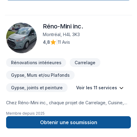
Réno-Mini inc.
Montréal, H4L 3K3
4,8
|
11 Avis
Rénovations intérieures
Carrelage
Gypse, Murs et/ou Plafonds
Gypse, joints et peinture
Voir les 11 services
Chez Réno-Mini inc., chaque projet de Carrelage, Cuisine,
Gypse, Plancher, Salle de bain, Sous-sol, Tirage de joint est
Membre depuis
2025
l'occasion de démontrer notre engagement envers la qualité
et la satisfaction client à
Obtenir une soumission
Lanaudière,Laurentides,Laval,Montérégie,Montréal. Grâce à
notre approche centrée sur le client, nous proposons des