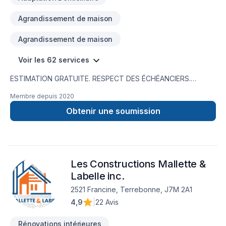
Agrandissement de maison
Agrandissement de maison
Voir les 62 services
ESTIMATION GRATUITE. RESPECT DES ÉCHÉANCIERS.
SOUMISSIONS PRÉCISESEMR Électrique, entrepreneur
Membre depuis
2020
électricien à Mont-Laurier, propose des solutions innovantes
pour répondre aux besoins de la clientèle des Hautes-
Obtenir une soumission
Laurentides et de la Vallée-de-la-Gatineau. EMR Électrique
offre une vaste gamme de services professionnels, fiables et
axés avant tout sur votre sécurité.
Les Constructions Mallette &
Labelle inc.
2521 Francine, Terrebonne, J7M 2A1
4,9
|
22 Avis
Rénovations intérieures