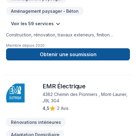
Aménagement paysager - Béton
Voir les 59 services
Construction, rénovation, travaux exterieurs, finition
intérieur, petit, gros projet et bien d'autre service 5 étoiles ⭐️
Membre depuis
2020
Marc Antoine Giroux GMA Construction Inc.
Obtenir une soumission
EMR Électrique
4382 Chemin des Pionniers , Mont-Laurier,
J9L 3G4
4,5
|
2 Avis
Rénovations intérieures
Adaptation Domiciliaire