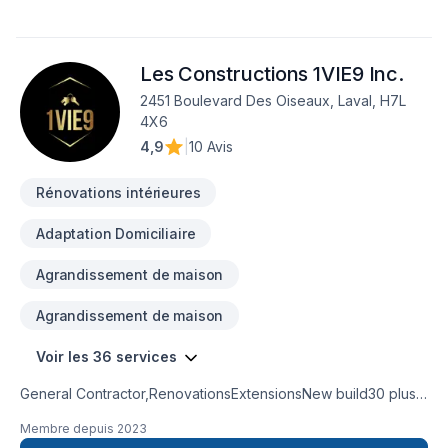
Les Constructions 1VIE9 Inc.
2451 Boulevard Des Oiseaux, Laval, H7L
4X6
4,9
|
10 Avis
Rénovations intérieures
Adaptation Domiciliaire
Agrandissement de maison
Agrandissement de maison
Voir les 36 services
General Contractor,RenovationsExtensionsNew build30 plus
years experienceKitchen and bathroom
Membre depuis
2023
remodeling basement remodel