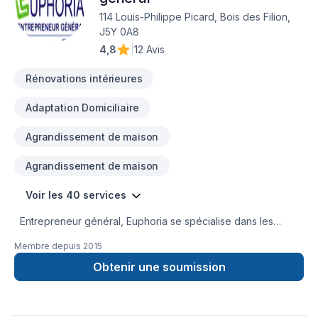
114 Louis-Philippe Picard, Bois des Filion,
J5Y 0A8
4,8
|
12 Avis
Rénovations intérieures
Adaptation Domiciliaire
Agrandissement de maison
Agrandissement de maison
Voir les 40 services
Entrepreneur général, Euphoria se spécialise dans les
agrandissements, ajout d'étage, rénovations majeures. Voici
Membre depuis
2015
une liste non exhaustive des services offerts :- Prise en
charge de projet du plan à la finition - projet clé en main-
Obtenir une soumission
Service de conception (plan de construction)- Travail en
collaboration avec votre architecte/ingénieur/technologue-
Structure (charpente)- Portes et fenêtres- Toiture-