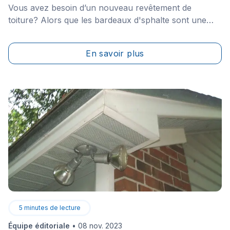
Vous avez besoin d’un nouveau revêtement de
toiture? Alors que les bardeaux d'sphalte sont une
option que beaucoup d'entre nous considérons à
juste titre, ceux dont la toiture est plate doivent
En savoir plus
s'orienter vers d'autres choix dont la membrane
multicouche d'asphalte et de gravier. Voici donc tout
ce que vous devez savoir à son sujet.
5
minutes de lecture
Équipe éditoriale
•
08 nov. 2023