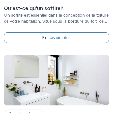
Qu’est-ce qu’un soffite?
Un soffite est essentiel dans la conception de la toiture
de votre habitation. Situé sous la bordure du toit, ce
dessous de larmier prend souvent la forme d’une
feuille d’aluminium perforée pour permettre l’aération.
En savoir plus
Placé de façon horizontale, il est soutenu par des
profilés&nbsp;fixés dans la structure du bâtiment et
recouvre la zone de l'avant-toit, entre la rive et le
parement.