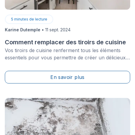
5
minutes de lecture
Karine Dutemple
•
11 sept. 2024
Comment remplacer des tiroirs de cuisine
Vos tiroirs de cuisine renferment tous les éléments
essentiels pour vous permettre de créer un délicieux
repas et pour nettoyer la pièce par la suite. Comme ils
sont utilisés à plusieurs reprises au cours de la
En savoir plus
journée, glissant pour s’ouvrir et se refermer, il est
évident qu’ils peuvent briser au fil du temps.
Néanmoins, un tiroir brisé peut être remplacé en
utilisant des compétences de menuiserie et même le
plus novice des propriétaires peut effectuer ce travail
DIY.