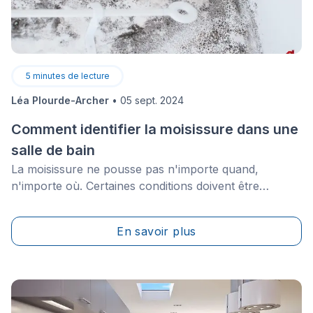
5
minutes de lecture
Léa Plourde-Archer
•
05 sept. 2024
Comment identifier la moisissure dans une
salle de bain
La moisissure ne pousse pas n'importe quand,
n'importe où. Certaines conditions doivent être
rassemblées pour que celle-ci fasse son apparition.
Bien que l'humidité en soit la principale cause, la
En savoir plus
moisissure trouve d'autres moyens de constituer sa
colonie. Pour le propriétaire, cela peut devenir un
problème grave, car la moisissure n’est pas seulement
peu attrayante, elle a également de graves
conséquences sur leur santé, ainsi que celle de leurs