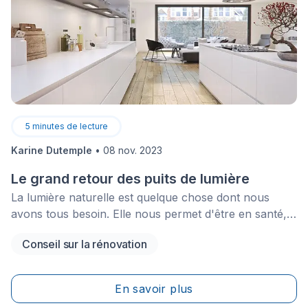
proches.
5
minutes de lecture
Karine Dutemple
•
08 nov. 2023
Le grand retour des puits de lumière
La lumière naturelle est quelque chose dont nous
avons tous besoin. Elle nous permet d'être en santé,
heureux et productifs. Les propriétaires qui ont la
Conseil sur la rénovation
chance de vivre dans
un&nbsp;lieu&nbsp;rempli&nbsp;de lumière naturelle
peuvent en témoigner.
En savoir plus