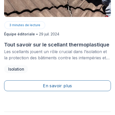
3
minutes de lecture
Équipe éditoriale
•
29 juil. 2024
Tout savoir sur le scellant thermoplastique
Les scellants jouent un rôle crucial dans l’isolation et
la protection des bâtiments contre les intempéries et
les infiltrations d’eau. Parmi les divers types de
Isolation
scellants disponibles, les scellants thermoplastiques se
distinguent par leurs propriétés uniques et leur
polyvalence. Ce guide complet explore les
En savoir plus
caractéristiques des scellants thermoplastiques, leurs
avantages, leurs inconvénients et leurs principales
applications. Nous discuterons également des
différences entre les scellants thermoplastiques et les
scellants en silicone, ainsi que des conseils pour