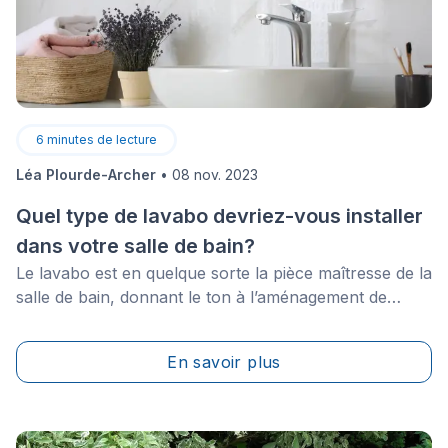
6
minutes de lecture
Léa Plourde-Archer
•
08 nov. 2023
Quel type de lavabo devriez-vous installer
dans votre salle de bain?
Le lavabo est en quelque sorte la pièce maîtresse de la
salle de bain, donnant le ton à l’aménagement de
l’espace. Vous n’y avez peut-être pas trop pensé à ce
jour, mais sachez que l’évier que vous choisissez pour
En savoir plus
votre salle de bain doit être sélectionné en fonction de
votre style de vie.