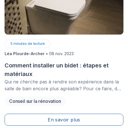
5
minutes de lecture
Léa Plourde-Archer
•
08 nov. 2023
Comment installer un bidet : étapes et
matériaux
Qui ne cherche pas à rendre son expérience dans la
salle de bain encore plus agréable? Pour ce faire, de
nombreux accessoires peuvent être installés dans
Conseil sur la rénovation
cette pièce principalement vouée à l’hygiène, mais
aucun n’est aussi luxueux que le siège de toilette bidet,
voire que&nbsp;le bidet chauffant!
En savoir plus