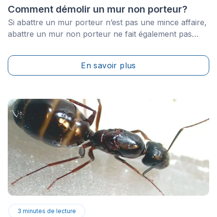
Comment démolir un mur non porteur?
Si abattre un mur porteur n’est pas une mince affaire,
abattre un mur non porteur ne fait également pas
partie des travaux à prendre à la légère. Afin de savoir
comment réaliser ce projet et parvenir à un résultat
En savoir plus
satisfaisant, voici donc les étapes et les précautions à
suivre.
3
minutes de lecture