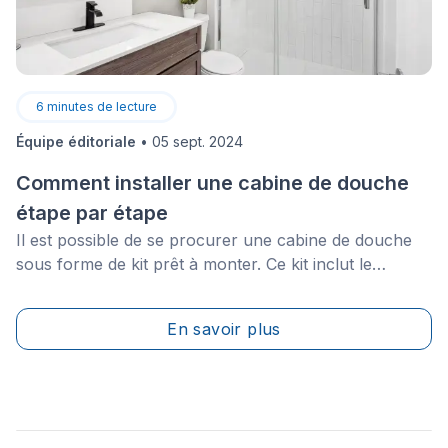
6
minutes de lecture
Équipe éditoriale
•
05 sept. 2024
Comment installer une cabine de douche
étape par étape
Il est possible de se procurer une cabine de douche
sous forme de kit prêt à monter. Ce kit inclut le
receveur, les parois, les portes, les profilés, les
robinets, le système de vidage et les vis de fixation.
En savoir plus
L'objet de cet article est de vous expliquer comment
procéder pour installer une cabine de douche achetée
en kit.