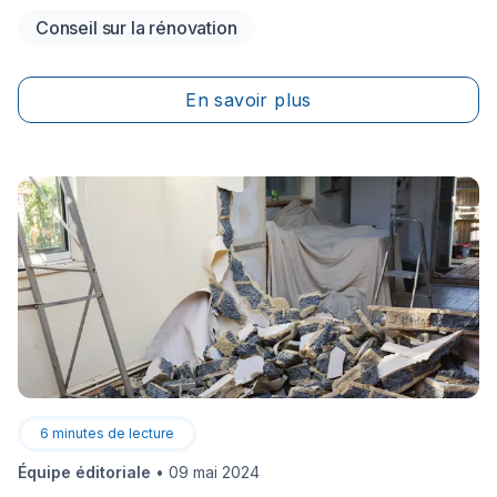
espaces extérieurs beaucoup plus accueillants.
Conseil sur la rénovation
Quelques gestes simples, comme dégager les drains,
nettoyer les surfaces, vérifier les garde-corps,
rafraîchir le mobilier ou retoucher les finis usés,
En savoir plus
peuvent améliorer l'apparence de votre propriété tout
en contribuant à prévenir des réparations plus
importantes.
6
minutes de lecture
Équipe éditoriale
•
09 mai 2024