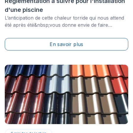
Réglementation à suivre pour l'installation
d'une piscine
L’anticipation de cette chaleur torride qui nous attend
été après été&nbsp;vous donne envie de faire
l’acquisition d’une piscine? Nul doute que cette
perspective vous fait déjà rêver à tous ces moments
En savoir plus
où vous pourrez boire un verre de sangria sur votre
matelas gonflable, les jambes croisées et les cheveux
au vent.