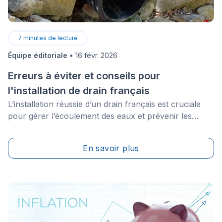
7
minutes de lecture
Équipe éditoriale
•
16 févr. 2026
Erreurs à éviter et conseils pour
l'installation de drain français
L’installation réussie d’un drain français est cruciale
pour gérer l’écoulement des eaux et prévenir les
dommages coûteux causés par l’humidité à votre
propriété. En comprenant et en évitant ces erreurs
En savoir plus
courantes, vous pourrez vous assurer du bon
fonctionnement de votre système de canalisation et de
la protection de votre maison au fil des ans.