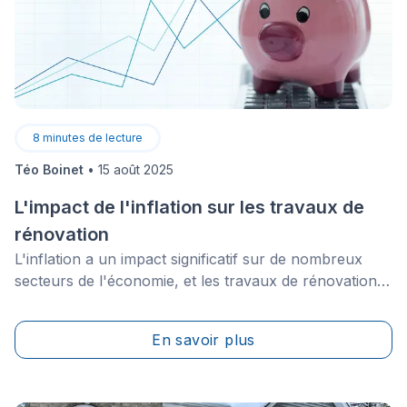
8
minutes de lecture
Téo Boinet
•
15 août 2025
L'impact de l'inflation sur les travaux de
rénovation
L'inflation a un impact significatif sur de nombreux
secteurs de l'économie, et les travaux de rénovation
ne font pas exception. Lorsque les prix des matériaux
et des services augmentent, il devient plus difficile
En savoir plus
pour les propriétaires d'entreprendre des projets de
rénovation, qu'il s'agisse de petites réparations ou de
rénovations majeures.&nbsp;