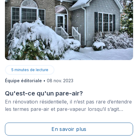
5
minutes de lecture
Équipe éditoriale
•
08 nov. 2023
Qu'est-ce qu'un pare-air?
En rénovation résidentielle, il n’est pas rare d’entendre
les termes pare-air et pare-vapeur lorsqu’il s’agit
d’isolation thermique. Il faut dire qu’il y a une certaine
confusion entre les deux, puisqu’ils constituent tous
En savoir plus
deux une barrière efficace pour protéger les murs de