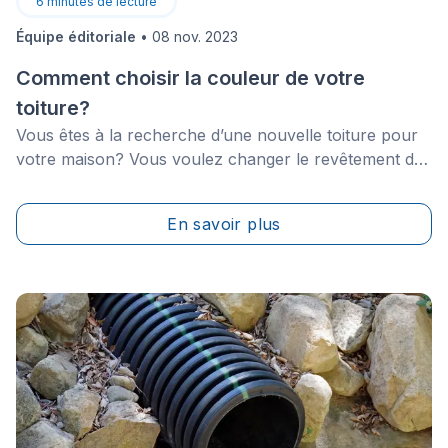
6
minutes de lecture
Équipe éditoriale
•
08 nov. 2023
Comment choisir la couleur de votre
toiture?
Vous êtes à la recherche d’une nouvelle toiture pour
votre maison? Vous voulez changer le revêtement de
votre propriété, mais ne savez pas quelle couleur de
toiture choisir? Vous êtes au bon endroit! Dans les
En savoir plus
lignes qui suivent, nous vous dévoilons tous les
facteurs à prendre en compte pour choisir la
meilleure couleur de toiture pour votre maison au
Québec.