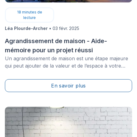
18
minutes de
lecture
Léa Plourde-Archer
•
03 févr. 2025
Agrandissement de maison - Aide-
mémoire pour un projet réussi
Un agrandissement de maison est une étape majeure
qui peut ajouter de la valeur et de l’espace à votre
demeure, mais quelles sont les questions à poser pour
planifier un projet réussi ? Comment s’assurer que
En savoir plus
l'ajout s’harmonise avec le style actuel de votre
maison ? Que faut-il savoir sur les matériaux, les
permis et les coûts associés ?