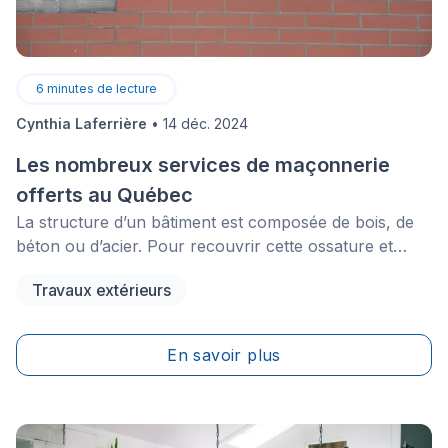
6
minutes de lecture
Cynthia Laferrière
•
14 déc. 2024
Les nombreux services de maçonnerie
offerts au Québec
La structure d’un bâtiment est composée de bois, de
béton ou d’acier. Pour recouvrir cette ossature et
donner une apparence attrayante à un commerce,
Travaux extérieurs
une institution ou une maison, un parement de
maçonnerie sera peut-être choisi. Un briqueteur-
maçon engagé par un entrepreneur saura répondre à
En savoir plus
l’appel.