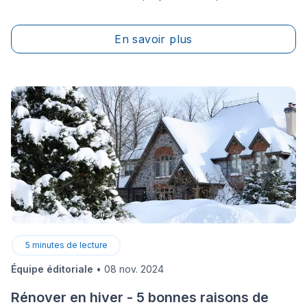
projet de construction ou de rénovation de votre
maison ? Si vous êtes à la recherche d'informations
En savoir plus
utiles avant de vous lancer, alors vous êtes au bon
endroit ! Dans cet article, vous en apprendrez plus
sur cet équipement et son fonctionnement.
5
minutes de lecture
Équipe éditoriale
•
08 nov. 2024
Rénover en hiver - 5 bonnes raisons de