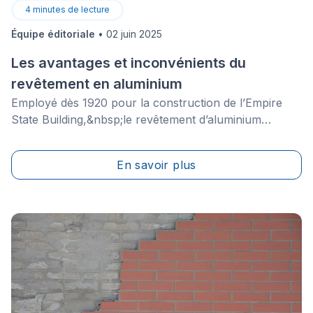
4
minutes de lecture
Équipe éditoriale
•
02 juin 2025
Les avantages et inconvénients du
revêtement en aluminium
Employé dès 1920 pour la construction de l’Empire
State Building,&nbsp;le revêtement d’aluminium
est&nbsp;demeuré&nbsp;populaire jusque dans les
années 70. Malgré ses grandes qualités, l’aluminium
En savoir plus
reste peu utilisé pour les revêtements résidentiels en
raison de son coût d’utilisation supérieur aux autres
types de matériaux.