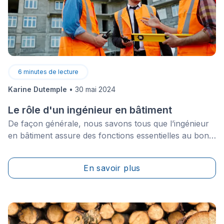
6
minutes de lecture
Karine Dutemple
•
30 mai 2024
Le rôle d'un ingénieur en bâtiment
De façon générale, nous savons tous que l’ingénieur
en bâtiment assure des fonctions essentielles au bon
déroulement d’un chantier de construction. Toutefois,
la portée de son rôle est beaucoup plus large et
En savoir plus
prouve sa capacité à intervenir à toutes les étapes
d’un projet de rénovation de grande envergure.