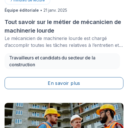
7
minutes de lecture
Équipe éditoriale
•
21 janv. 2025
Tout savoir sur le métier de mécanicien de
machinerie lourde
Le mécanicien de machinerie lourde est chargé
d’accomplir toutes les tâches relatives à l’entretien et
la réparation d’équipement mobile lourd, sous la
Travailleurs et candidats du secteur de la
surveillance d’un chef d’équipe.&nbsp;Il est amené à
construction
évoluer sur diverses machines telles que des grues,
des pelles mécaniques, des niveleuses, des
épandeuses, des rouleaux, des tracteurs ou tout autre
En savoir plus
équipement de construction motorisé.