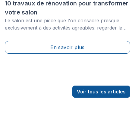
10 travaux de rénovation pour transformer
votre salon
Le salon est une pièce que l'on consacre presque
exclusivement à des activités agréables: regarder la
télévision, se retrouver en famille, se reposer, jouer à
des jeux vidéo, et ainsi de suite. Par conséquent, les
En savoir plus
aspects pratiques et confortables de cette pièce font
partie des priorités en ce qui concerne l'aménagement
de la pièce.
Voir tous les articles